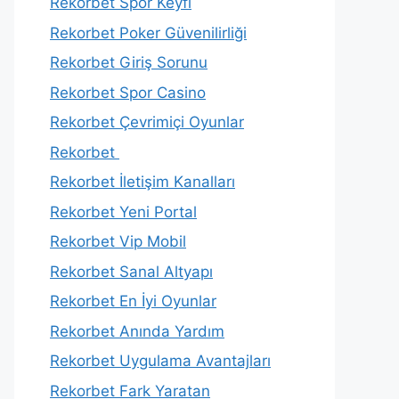
Rekorbet Spor Keyfi
Rekorbet Poker Güvenilirliği
Rekorbet Giriş Sorunu
Rekorbet Spor Casino
Rekorbet Çevrimiçi Oyunlar
Rekorbet
Rekorbet İletişim Kanalları
Rekorbet Yeni Portal
Rekorbet Vip Mobil
Rekorbet Sanal Altyapı
Rekorbet En İyi Oyunlar
Rekorbet Anında Yardım
Rekorbet Uygulama Avantajları
Rekorbet Fark Yaratan