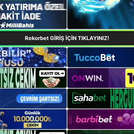
Rekorbet GİRİŞ İÇİN TIKLAYINIZ!