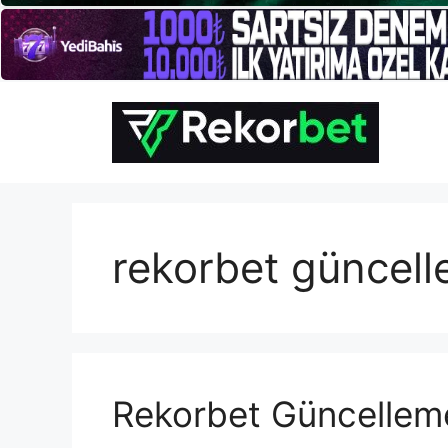
İçeriğe
atla
rekorbet güncel
Rekorbet Güncellem