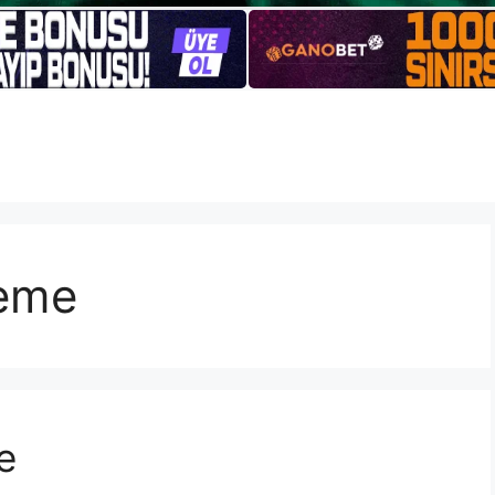
leme
e