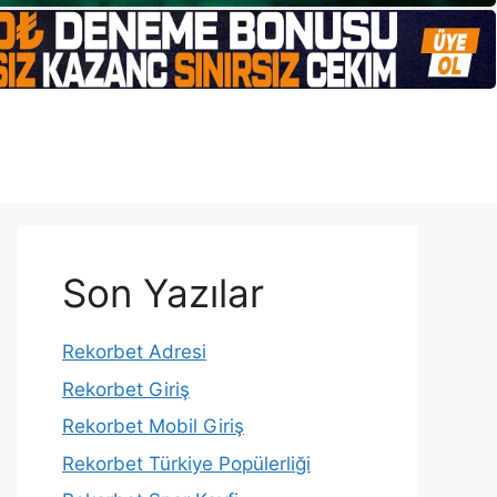
Son Yazılar
Rekorbet Adresi
Rekorbet Giriş
Rekorbet Mobil Giriş
Rekorbet Türkiye Popülerliği