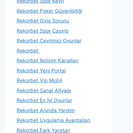
Rekorbet Spor Keyfi
Rekorbet Poker Güvenilirliği
Rekorbet Giriş Sorunu
Rekorbet Spor Casino
Rekorbet Çevrimiçi Oyunlar
Rekorbet
Rekorbet İletişim Kanalları
Rekorbet Yeni Portal
Rekorbet Vip Mobil
Rekorbet Sanal Altyapı
Rekorbet En İyi Oyunlar
Rekorbet Anında Yardım
Rekorbet Uygulama Avantajları
Rekorbet Fark Yaratan