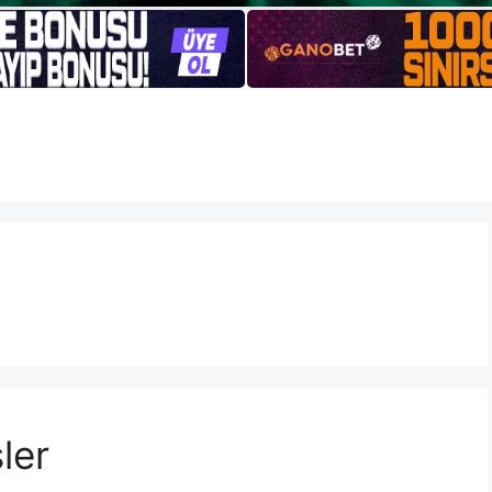
5
ler