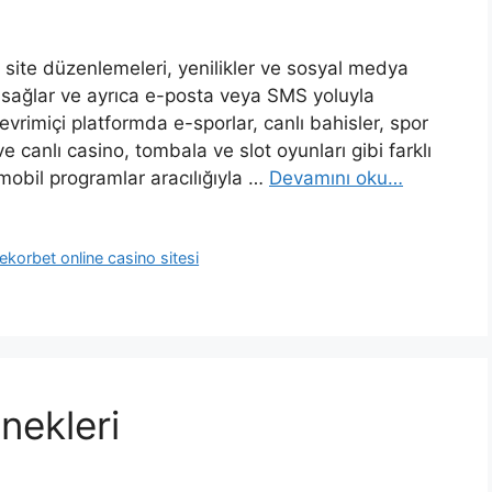
e site düzenlemeleri, yenilikler ve sosyal medya
i sağlar ve ayrıca e-posta veya SMS yoluyla
çevrimiçi platformda e-sporlar, canlı bahisler, spor
ve canlı casino, tombala ve slot oyunları gibi farklı
 mobil programlar aracılığıyla …
Devamını oku…
rekorbet online casino sitesi
nekleri