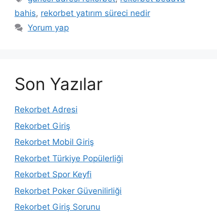
bahis
,
rekorbet yatırım süreci nedir
Yorum yap
Son Yazılar
Rekorbet Adresi
Rekorbet Giriş
Rekorbet Mobil Giriş
Rekorbet Türkiye Popülerliği
Rekorbet Spor Keyfi
Rekorbet Poker Güvenilirliği
Rekorbet Giriş Sorunu