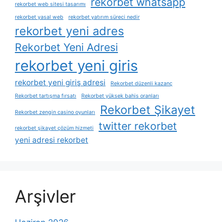
rekorbet whatsapp
rekorbet web sitesi tasarımı
rekorbet yasal web
rekorbet yatırım süreci nedir
rekorbet yeni adres
Rekorbet Yeni Adresi
rekorbet yeni giris
rekorbet yeni giriş adresi
Rekorbet düzenli kazanç
Rekorbet tartışma fırsatı
Rekorbet yüksek bahis oranları
Rekorbet Şikayet
Rekorbet zengin casino oyunları
twitter rekorbet
rekorbet şikayet çözüm hizmeti
yeni adresi rekorbet
Arşivler