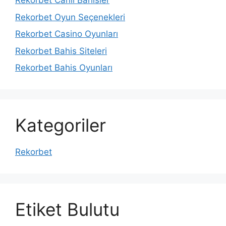
Rekorbet Canlı Bahisler
Rekorbet Oyun Seçenekleri
Rekorbet Casino Oyunları
Rekorbet Bahis Siteleri
Rekorbet Bahis Oyunları
Kategoriler
Rekorbet
Etiket Bulutu