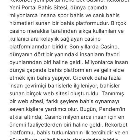
Yeni Portal Bahis Sitesi, dünya çapında
milyonlarca insana spor bahis ve canlı bahis
hizmetleri sunan bir bahis platformudur. Birçok
casino meraklısı tarafından sıkça kullanılan ve
kullanıcılara kolaylık sağlayan casino
platformlarından biridir. Son yıllarda Casino,
dünyanın dört bir yanındaki insanların favori
oyunlarından biri haline geldi. Milyonlarca insan
dünya çapında bahis platformları ve gelir elde
etmek için bahis yapıyor. Giderek daha fazla
insan çevrimiçi bahislerle ilgileniyor, bahisler
sunan birçok web sitesi oluşturuldu. Tanınmış
bir web sitesi, farklı şeylere bahis oynamayı
seven kişilere yardımcı olur. Bugün, Pandem’in
etkisi altında, Casino milyonlarca insan için en
önemli faaliyetlerden biri haline geldi. Rekorbet
platformu, bahis tutkunlarının ilk tercihidir ve en