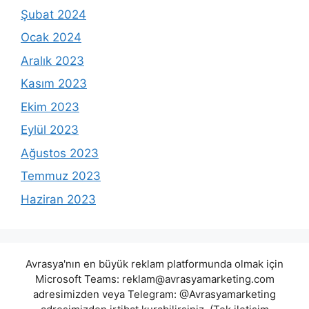
Şubat 2024
Ocak 2024
Aralık 2023
Kasım 2023
Ekim 2023
Eylül 2023
Ağustos 2023
Temmuz 2023
Haziran 2023
Avrasya'nın en büyük reklam platformunda olmak için
Microsoft Teams:
reklam@avrasyamarketing.com
adresimizden veya Telegram: @Avrasyamarketing