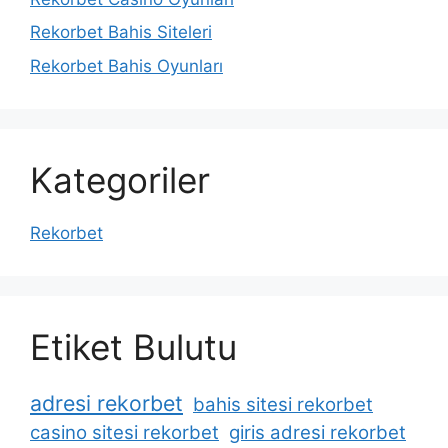
Rekorbet Bahis Siteleri
Rekorbet Bahis Oyunları
Kategoriler
Rekorbet
Etiket Bulutu
adresi rekorbet
bahis sitesi rekorbet
casino sitesi rekorbet
giris adresi rekorbet