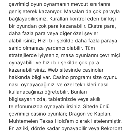
çevrimiçi oyun oynamanın mevcut sınırlarını
genişleterek kazanıyor. Masaları da çok parayla
bağlayabilirsiniz. Kuralları kontrol eden bir kişi
bir oyundan çok para kazanabilir. Ekstra para,
daha fazla para veya diğer özel şeyler
alabilirsiniz; Hızlı bir şekilde daha fazla paraya
sahip olmanıza yardımcı olabilir. Tüm
stratejilerde iyiyseniz, masa oyunlarını çevrimiçi
oynayabilir ve hızlı bir şekilde çok para
kazanabilirsiniz. Web sitesinde casinolar
hakkında bilgi var. Casino programı size oyunu
nasıl oynayacağınızı ve özel teknikleri nasıl
kullanacağınızı öğretebilir. Bunları
bilgisayarınızda, tabletinizde veya akıllı
telefonunuzda oynayabilirsiniz. Sitede ünlü
çevrimiçi casino oyunları; Dragon ve Kaplan.
Muhtemelen Texas Hold’em olarak listelenmiştir.
En az iki, dörde kadar oynayabilir veya Rekorbet