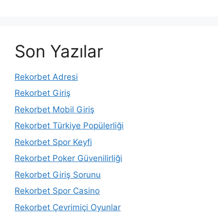
Son Yazılar
Rekorbet Adresi
Rekorbet Giriş
Rekorbet Mobil Giriş
Rekorbet Türkiye Popülerliği
Rekorbet Spor Keyfi
Rekorbet Poker Güvenilirliği
Rekorbet Giriş Sorunu
Rekorbet Spor Casino
Rekorbet Çevrimiçi Oyunlar