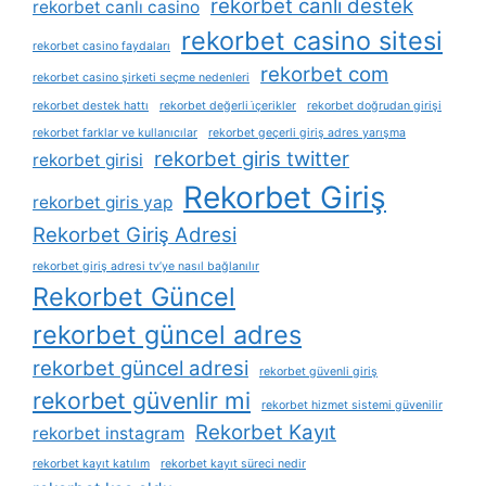
rekorbet canlı destek
rekorbet canlı casino
rekorbet casino sitesi
rekorbet casino faydaları
rekorbet com
rekorbet casino şirketi seçme nedenleri
rekorbet destek hattı
rekorbet değerli i̇çerikler
rekorbet doğrudan girişi
rekorbet farklar ve kullanıcılar
rekorbet geçerli giriş adres yarışma
rekorbet giris twitter
rekorbet girisi
Rekorbet Giriş
rekorbet giris yap
Rekorbet Giriş Adresi
rekorbet giriş adresi tv’ye nasıl bağlanılır
Rekorbet Güncel
rekorbet güncel adres
rekorbet güncel adresi
rekorbet güvenli giriş
rekorbet güvenlir mi
rekorbet hizmet sistemi güvenilir
Rekorbet Kayıt
rekorbet instagram
rekorbet kayıt katılım
rekorbet kayıt süreci nedir