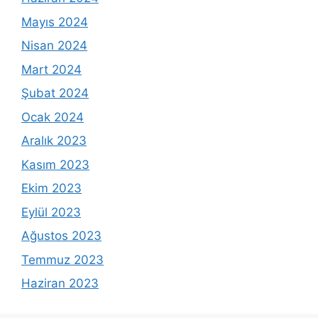
Mayıs 2024
Nisan 2024
Mart 2024
Şubat 2024
Ocak 2024
Aralık 2023
Kasım 2023
Ekim 2023
Eylül 2023
Ağustos 2023
Temmuz 2023
Haziran 2023