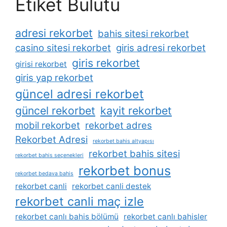
Etiket Bulutu
adresi rekorbet
bahis sitesi rekorbet
casino sitesi rekorbet
giris adresi rekorbet
giris rekorbet
girisi rekorbet
giris yap rekorbet
güncel adresi rekorbet
güncel rekorbet
kayit rekorbet
mobil rekorbet
rekorbet adres
Rekorbet Adresi
rekorbet bahis altyapısı
rekorbet bahis sitesi
rekorbet bahis seçenekleri
rekorbet bonus
rekorbet bedava bahis
rekorbet canli
rekorbet canli destek
rekorbet canli maç izle
rekorbet canlı bahis bölümü
rekorbet canlı bahisler