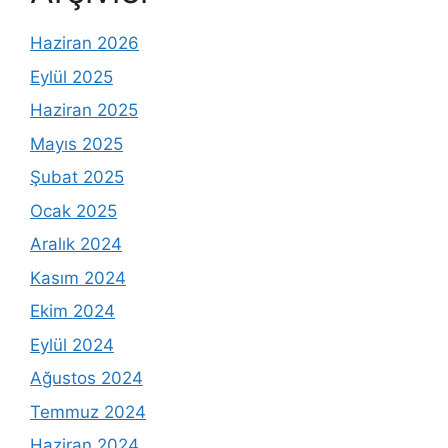
Haziran 2026
Eylül 2025
Haziran 2025
Mayıs 2025
Şubat 2025
Ocak 2025
Aralık 2024
Kasım 2024
Ekim 2024
Eylül 2024
Ağustos 2024
Temmuz 2024
Haziran 2024