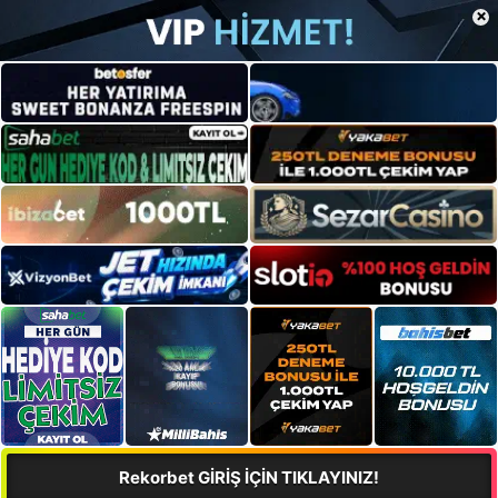
×
Rekorbet GİRİŞ İÇİN TIKLAYINIZ!