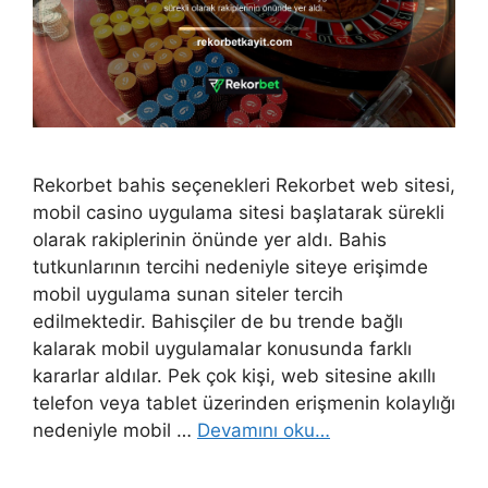
Rekorbet bahis seçenekleri Rekorbet web sitesi,
mobil casino uygulama sitesi başlatarak sürekli
olarak rakiplerinin önünde yer aldı. Bahis
tutkunlarının tercihi nedeniyle siteye erişimde
mobil uygulama sunan siteler tercih
edilmektedir. Bahisçiler de bu trende bağlı
kalarak mobil uygulamalar konusunda farklı
kararlar aldılar. Pek çok kişi, web sitesine akıllı
telefon veya tablet üzerinden erişmenin kolaylığı
nedeniyle mobil …
Devamını oku…