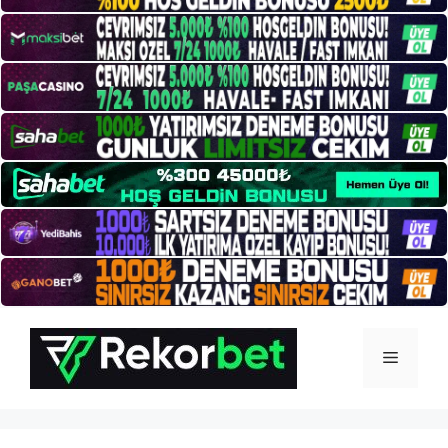
İçeriğe
atla
Menü