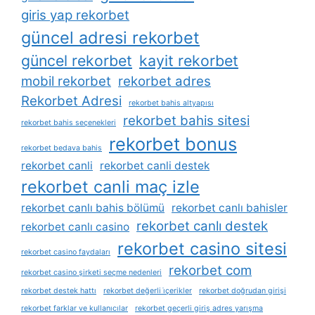
giris yap rekorbet
güncel adresi rekorbet
güncel rekorbet
kayit rekorbet
mobil rekorbet
rekorbet adres
Rekorbet Adresi
rekorbet bahis altyapısı
rekorbet bahis sitesi
rekorbet bahis seçenekleri
rekorbet bonus
rekorbet bedava bahis
rekorbet canli
rekorbet canli destek
rekorbet canli maç izle
rekorbet canlı bahis bölümü
rekorbet canlı bahisler
rekorbet canlı destek
rekorbet canlı casino
rekorbet casino sitesi
rekorbet casino faydaları
rekorbet com
rekorbet casino şirketi seçme nedenleri
rekorbet destek hattı
rekorbet değerli i̇çerikler
rekorbet doğrudan girişi
rekorbet farklar ve kullanıcılar
rekorbet geçerli giriş adres yarışma