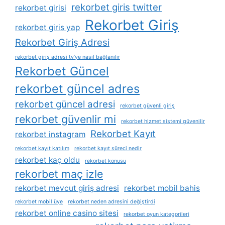
rekorbet giris twitter
rekorbet girisi
Rekorbet Giriş
rekorbet giris yap
Rekorbet Giriş Adresi
rekorbet giriş adresi tv’ye nasıl bağlanılır
Rekorbet Güncel
rekorbet güncel adres
rekorbet güncel adresi
rekorbet güvenli giriş
rekorbet güvenlir mi
rekorbet hizmet sistemi güvenilir
Rekorbet Kayıt
rekorbet instagram
rekorbet kayıt katılım
rekorbet kayıt süreci nedir
rekorbet kaç oldu
rekorbet konusu
rekorbet maç izle
rekorbet mevcut giriş adresi
rekorbet mobil bahis
rekorbet mobil üye
rekorbet neden adresini değiştirdi
rekorbet online casino sitesi
rekorbet oyun kategorileri