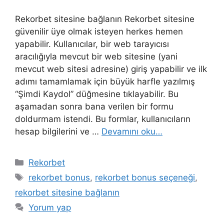
Rekorbet sitesine bağlanın Rekorbet sitesine
güvenilir üye olmak isteyen herkes hemen
yapabilir. Kullanıcılar, bir web tarayıcısı
aracılığıyla mevcut bir web sitesine (yani
mevcut web sitesi adresine) giriş yapabilir ve ilk
adımı tamamlamak için büyük harfle yazılmış
“Şimdi Kaydol” düğmesine tıklayabilir. Bu
aşamadan sonra bana verilen bir formu
doldurmam istendi. Bu formlar, kullanıcıların
hesap bilgilerini ve …
Devamını oku…
Kategoriler
Rekorbet
Etiketler
rekorbet bonus
,
rekorbet bonus seçeneği
,
rekorbet sitesine bağlanın
Yorum yap