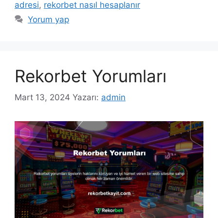
adresi
,
rekorbet nasıl hesaplanır
Yorum yap
Rekorbet Yorumları
Mart 13, 2024
Yazarı:
admin