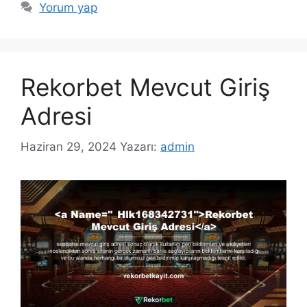
Yorum yap
Rekorbet Mevcut Giriş
Adresi
Haziran 29, 2024
Yazarı:
admin