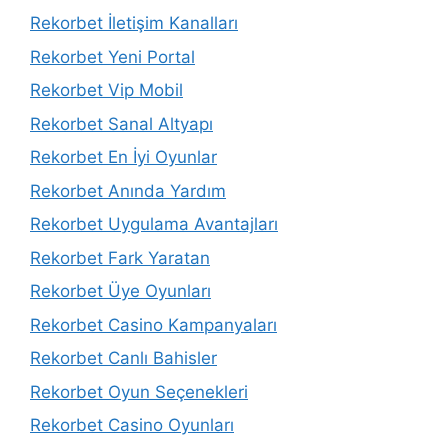
Rekorbet İletişim Kanalları
Rekorbet Yeni Portal
Rekorbet Vip Mobil
Rekorbet Sanal Altyapı
Rekorbet En İyi Oyunlar
Rekorbet Anında Yardım
Rekorbet Uygulama Avantajları
Rekorbet Fark Yaratan
Rekorbet Üye Oyunları
Rekorbet Casino Kampanyaları
Rekorbet Canlı Bahisler
Rekorbet Oyun Seçenekleri
Rekorbet Casino Oyunları