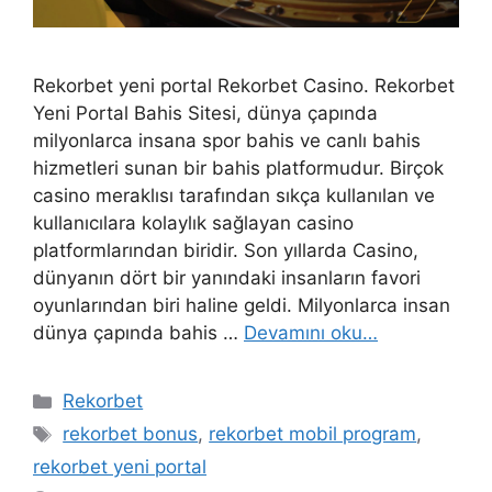
Rekorbet yeni portal Rekorbet Casino. Rekorbet
Yeni Portal Bahis Sitesi, dünya çapında
milyonlarca insana spor bahis ve canlı bahis
hizmetleri sunan bir bahis platformudur. Birçok
casino meraklısı tarafından sıkça kullanılan ve
kullanıcılara kolaylık sağlayan casino
platformlarından biridir. Son yıllarda Casino,
dünyanın dört bir yanındaki insanların favori
oyunlarından biri haline geldi. Milyonlarca insan
dünya çapında bahis …
Devamını oku…
Kategoriler
Rekorbet
Etiketler
rekorbet bonus
,
rekorbet mobil program
,
rekorbet yeni portal