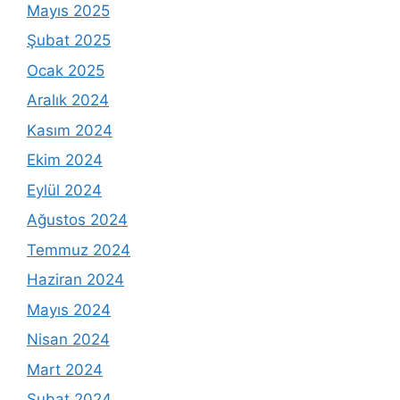
Mayıs 2025
Şubat 2025
Ocak 2025
Aralık 2024
Kasım 2024
Ekim 2024
Eylül 2024
Ağustos 2024
Temmuz 2024
Haziran 2024
Mayıs 2024
Nisan 2024
Mart 2024
Şubat 2024