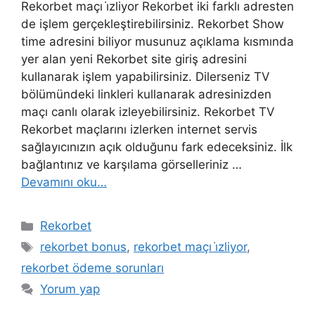
Rekorbet maçı i̇zliyor Rekorbet iki farklı adresten
de işlem gerçekleştirebilirsiniz. Rekorbet Show
time adresini biliyor musunuz açıklama kısmında
yer alan yeni Rekorbet site giriş adresini
kullanarak işlem yapabilirsiniz. Dilerseniz TV
bölümündeki linkleri kullanarak adresinizden
maçı canlı olarak izleyebilirsiniz. Rekorbet TV
Rekorbet maçlarını izlerken internet servis
sağlayıcınızın açık olduğunu fark edeceksiniz. İlk
bağlantınız ve karşılama görselleriniz …
Devamını oku…
Kategoriler
Rekorbet
Etiketler
rekorbet bonus
,
rekorbet maçı i̇zliyor
,
rekorbet ödeme sorunları
Yorum yap