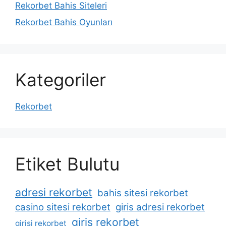
Rekorbet Bahis Siteleri
Rekorbet Bahis Oyunları
Kategoriler
Rekorbet
Etiket Bulutu
adresi rekorbet
bahis sitesi rekorbet
casino sitesi rekorbet
giris adresi rekorbet
giris rekorbet
girisi rekorbet