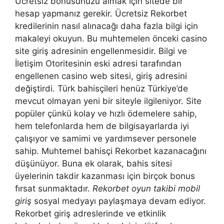
Ücretsiz bonusunuzu almak için sitede bir
hesap yapmanız gerekir. Ücretsiz Rekorbet
kredilerinin nasıl alınacağı daha fazla bilgi için
makaleyi okuyun. Bu muhtemelen önceki casino
site giriş adresinin engellenmesidir. Bilgi ve
İletişim Otoritesinin eski adresi tarafından
engellenen casino web sitesi, giriş adresini
değiştirdi. Türk bahisçileri henüz Türkiye’de
mevcut olmayan yeni bir siteyle ilgileniyor. Site
popüler çünkü kolay ve hızlı ödemelere sahip,
hem telefonlarda hem de bilgisayarlarda iyi
çalışıyor ve samimi ve yardımsever personele
sahip. Muhtemel bahisçi Rekorbet kazanacağını
düşünüyor. Buna ek olarak, bahis sitesi
üyelerinin takdir kazanması için birçok bonus
fırsat sunmaktadır.
Rekorbet oyun takibi mobil
giriş
sosyal medyayı paylaşmaya devam ediyor.
Rekorbet giriş adreslerinde ve etkinlik