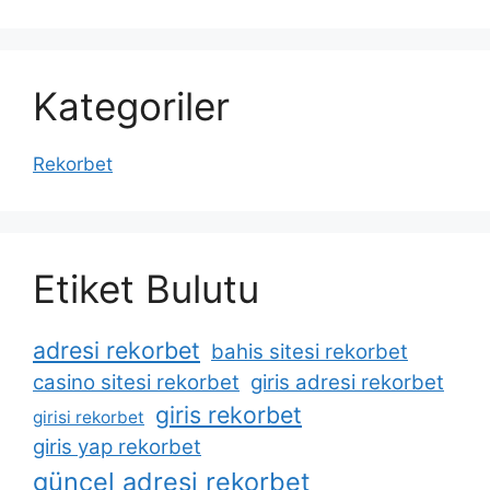
Kategoriler
Rekorbet
Etiket Bulutu
adresi rekorbet
bahis sitesi rekorbet
casino sitesi rekorbet
giris adresi rekorbet
giris rekorbet
girisi rekorbet
giris yap rekorbet
güncel adresi rekorbet