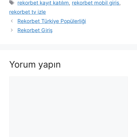
Etiketler
rekorbet kayıt katılım
,
rekorbet mobil giriş
,
rekorbet tv izle
Rekorbet Türkiye Popülerliği
Rekorbet Giriş
Yorum yapın
Yorum