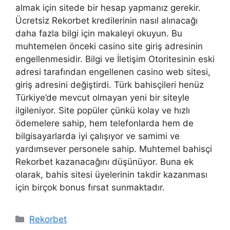
almak için sitede bir hesap yapmanız gerekir.
Ücretsiz Rekorbet kredilerinin nasıl alınacağı
daha fazla bilgi için makaleyi okuyun. Bu
muhtemelen önceki casino site giriş adresinin
engellenmesidir. Bilgi ve İletişim Otoritesinin eski
adresi tarafından engellenen casino web sitesi,
giriş adresini değiştirdi. Türk bahisçileri henüz
Türkiye’de mevcut olmayan yeni bir siteyle
ilgileniyor. Site popüler çünkü kolay ve hızlı
ödemelere sahip, hem telefonlarda hem de
bilgisayarlarda iyi çalışıyor ve samimi ve
yardımsever personele sahip. Muhtemel bahisçi
Rekorbet kazanacağını düşünüyor. Buna ek
olarak, bahis sitesi üyelerinin takdir kazanması
için birçok bonus fırsat sunmaktadır.
Kategoriler
Rekorbet