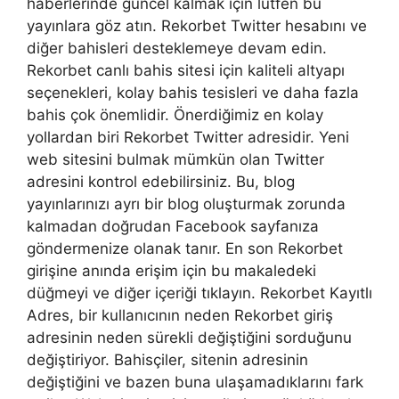
haberlerinde güncel kalmak için lütfen bu
yayınlara göz atın. Rekorbet Twitter hesabını ve
diğer bahisleri desteklemeye devam edin.
Rekorbet canlı bahis sitesi için kaliteli altyapı
seçenekleri, kolay bahis tesisleri ve daha fazla
bahis çok önemlidir. Önerdiğimiz en kolay
yollardan biri Rekorbet Twitter adresidir. Yeni
web sitesini bulmak mümkün olan Twitter
adresini kontrol edebilirsiniz. Bu, blog
yayınlarınızı ayrı bir blog oluşturmak zorunda
kalmadan doğrudan Facebook sayfanıza
göndermenize olanak tanır. En son Rekorbet
girişine anında erişim için bu makaledeki
düğmeyi ve diğer içeriği tıklayın. Rekorbet Kayıtlı
Adres, bir kullanıcının neden Rekorbet giriş
adresinin neden sürekli değiştiğini sorduğunu
değiştiriyor. Bahisçiler, sitenin adresinin
değiştiğini ve bazen buna ulaşamadıklarını fark