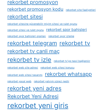
rekorbet promosyon
rekorbet promosyon kodu
rekorbet site faaliyetleri
rekorbet sitesi
rekorbet sitesine güvenebilir miyim sitesi ve rulet oyunu
rekorbet spor bahisleri
rekorbet sitesi ve rulet oyunu
rekorbet spor bahisleri oranları
rekorbet spor i̇zleme
rekorbet telegram
rekorbet tv
rekorbet tv canli maç
rekorbet tv izle
rekorbet tv’ye nasıl bağlanılır
rekorbet web site adresi
rekorbet web sitesi konusu
rekorbet whatsapp
rekorbet web sitesi tasarımı
rekorbet yasal web
rekorbet yatırım süreci nedir
rekorbet yeni adres
Rekorbet Yeni Adresi
rekorbet yeni giris