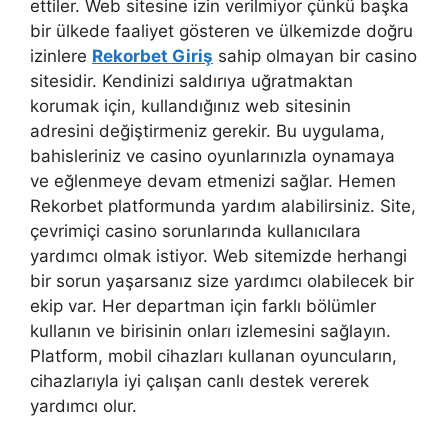
ettiler. Web sitesine izin verilmiyor çünkü başka
bir ülkede faaliyet gösteren ve ülkemizde doğru
izinlere
Rekorbet Giriş
sahip olmayan bir casino
sitesidir. Kendinizi saldırıya uğratmaktan
korumak için, kullandığınız web sitesinin
adresini değiştirmeniz gerekir. Bu uygulama,
bahisleriniz ve casino oyunlarınızla oynamaya
ve eğlenmeye devam etmenizi sağlar. Hemen
Rekorbet platformunda yardım alabilirsiniz. Site,
çevrimiçi casino sorunlarında kullanıcılara
yardımcı olmak istiyor. Web sitemizde herhangi
bir sorun yaşarsanız size yardımcı olabilecek bir
ekip var. Her departman için farklı bölümler
kullanın ve birisinin onları izlemesini sağlayın.
Platform, mobil cihazları kullanan oyuncuların,
cihazlarıyla iyi çalışan canlı destek vererek
yardımcı olur.