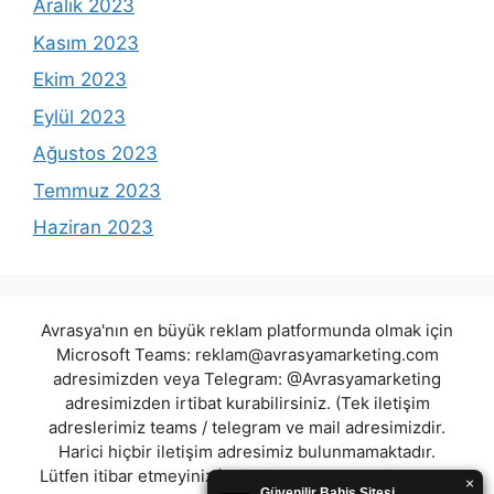
Aralık 2023
Kasım 2023
Ekim 2023
Eylül 2023
Ağustos 2023
Temmuz 2023
Haziran 2023
Avrasya'nın en büyük reklam platformunda olmak için
Microsoft Teams:
reklam@avrasyamarketing.com
adresimizden veya Telegram: @Avrasyamarketing
adresimizden irtibat kurabilirsiniz. (Tek iletişim
adreslerimiz teams / telegram ve mail adresimizdir.
Harici hiçbir iletişim adresimiz bulunmamaktadır.
Lütfen itibar etmeyiniz.) Türkiye yasalarına göre 7258