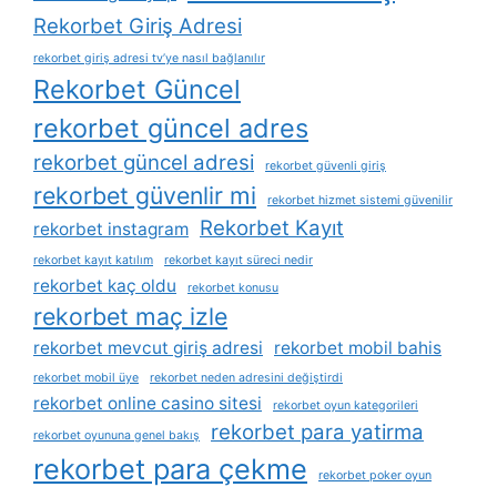
Rekorbet Giriş Adresi
rekorbet giriş adresi tv’ye nasıl bağlanılır
Rekorbet Güncel
rekorbet güncel adres
rekorbet güncel adresi
rekorbet güvenli giriş
rekorbet güvenlir mi
rekorbet hizmet sistemi güvenilir
Rekorbet Kayıt
rekorbet instagram
rekorbet kayıt katılım
rekorbet kayıt süreci nedir
rekorbet kaç oldu
rekorbet konusu
rekorbet maç izle
rekorbet mevcut giriş adresi
rekorbet mobil bahis
rekorbet mobil üye
rekorbet neden adresini değiştirdi
rekorbet online casino sitesi
rekorbet oyun kategorileri
rekorbet para yatirma
rekorbet oyununa genel bakış
rekorbet para çekme
rekorbet poker oyun