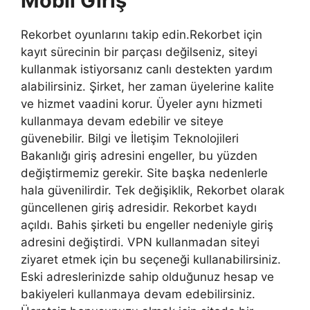
Mobil Giriş
Rekorbet oyunlarını takip edin.Rekorbet için
kayıt sürecinin bir parçası değilseniz, siteyi
kullanmak istiyorsanız canlı destekten yardım
alabilirsiniz. Şirket, her zaman üyelerine kalite
ve hizmet vaadini korur. Üyeler aynı hizmeti
kullanmaya devam edebilir ve siteye
güvenebilir. Bilgi ve İletişim Teknolojileri
Bakanlığı giriş adresini engeller, bu yüzden
değiştirmemiz gerekir. Site başka nedenlerle
hala güvenilirdir. Tek değişiklik, Rekorbet olarak
güncellenen giriş adresidir. Rekorbet kaydı
açıldı. Bahis şirketi bu engeller nedeniyle giriş
adresini değiştirdi. VPN kullanmadan siteyi
ziyaret etmek için bu seçeneği kullanabilirsiniz.
Eski adreslerinizde sahip olduğunuz hesap ve
bakiyeleri kullanmaya devam edebilirsiniz.