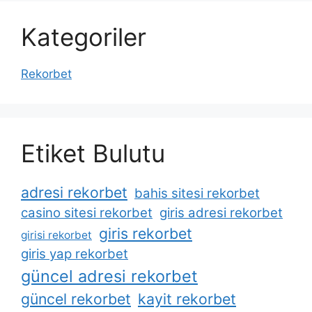
Kategoriler
Rekorbet
Etiket Bulutu
adresi rekorbet
bahis sitesi rekorbet
casino sitesi rekorbet
giris adresi rekorbet
giris rekorbet
girisi rekorbet
giris yap rekorbet
güncel adresi rekorbet
güncel rekorbet
kayit rekorbet