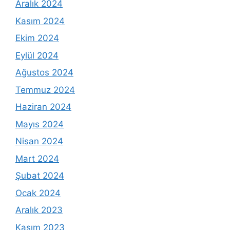
Aralık 2024
Kasım 2024
Ekim 2024
Eylül 2024
Ağustos 2024
Temmuz 2024
Haziran 2024
Mayıs 2024
Nisan 2024
Mart 2024
Şubat 2024
Ocak 2024
Aralık 2023
Kasım 2023