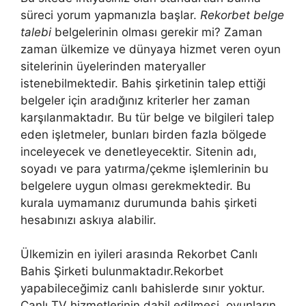
süreci yorum yapmanızla başlar.
Rekorbet belge
talebi
belgelerinin olması gerekir mi? Zaman
zaman ülkemize ve dünyaya hizmet veren oyun
sitelerinin üyelerinden materyaller
istenebilmektedir. Bahis şirketinin talep ettiği
belgeler için aradığınız kriterler her zaman
karşılanmaktadır. Bu tür belge ve bilgileri talep
eden işletmeler, bunları birden fazla bölgede
inceleyecek ve denetleyecektir. Sitenin adı,
soyadı ve para yatırma/çekme işlemlerinin bu
belgelere uygun olması gerekmektedir. Bu
kurala uymamanız durumunda bahis şirketi
hesabınızı askıya alabilir.
Ülkemizin en iyileri arasında Rekorbet Canlı
Bahis Şirketi bulunmaktadır.Rekorbet
yapabileceğimiz canlı bahislerde sınır yoktur.
Canlı TV hizmetlerinin dahil edilmesi, oyunların