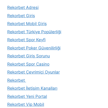
Rekorbet Adresi
Rekorbet Giriş
Rekorbet Mobil Giriş
Rekorbet Türkiye Popülerliği
Rekorbet Spor Keyfi
Rekorbet Poker Güvenilirliği
Rekorbet Giriş Sorunu
Rekorbet Spor Casino
Rekorbet Çevrimiçi Oyunlar
Rekorbet
Rekorbet İletişim Kanalları
Rekorbet Yeni Portal
Rekorbet Vip Mobil