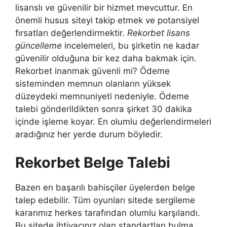
lisanslı ve güvenilir bir hizmet mevcuttur. En
önemli husus siteyi takip etmek ve potansiyel
fırsatları değerlendirmektir.
Rekorbet lisans
güncelleme
incelemeleri, bu şirketin ne kadar
güvenilir olduğuna bir kez daha bakmak için.
Rekorbet inanmak güvenli mi? Ödeme
sisteminden memnun olanların yüksek
düzeydeki memnuniyeti nedeniyle. Ödeme
talebi gönderildikten sonra şirket 30 dakika
içinde işleme koyar. En olumlu değerlendirmeleri
aradığınız her yerde durum böyledir.
Rekorbet Belge Talebi
Bazen en başarılı bahisçiler üyelerden belge
talep edebilir. Tüm oyunları sitede sergileme
kararımız herkes tarafından olumlu karşılandı.
Bu sitede ihtiyacınız olan standartları bulma