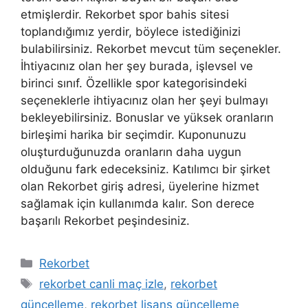
etmişlerdir. Rekorbet spor bahis sitesi
toplandığımız yerdir, böylece istediğinizi
bulabilirsiniz. Rekorbet mevcut tüm seçenekler.
İhtiyacınız olan her şey burada, işlevsel ve
birinci sınıf. Özellikle spor kategorisindeki
seçeneklerle ihtiyacınız olan her şeyi bulmayı
bekleyebilirsiniz. Bonuslar ve yüksek oranların
birleşimi harika bir seçimdir. Kuponunuzu
oluşturduğunuzda oranların daha uygun
olduğunu fark edeceksiniz. Katılımcı bir şirket
olan Rekorbet giriş adresi, üyelerine hizmet
sağlamak için kullanımda kalır. Son derece
başarılı Rekorbet peşindesiniz.
Kategoriler
Rekorbet
Etiketler
rekorbet canli maç izle
,
rekorbet
güncelleme
,
rekorbet lisans güncelleme