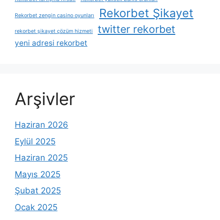
Rekorbet Şikayet
Rekorbet zengin casino oyunları
twitter rekorbet
rekorbet şikayet çözüm hizmeti
yeni adresi rekorbet
Arşivler
Haziran 2026
Eylül 2025
Haziran 2025
Mayıs 2025
Şubat 2025
Ocak 2025