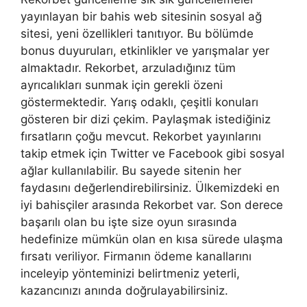
yayınlayan bir bahis web sitesinin sosyal ağ
sitesi, yeni özellikleri tanıtıyor. Bu bölümde
bonus duyuruları, etkinlikler ve yarışmalar yer
almaktadır. Rekorbet, arzuladığınız tüm
ayrıcalıkları sunmak için gerekli özeni
göstermektedir. Yarış odaklı, çeşitli konuları
gösteren bir dizi çekim. Paylaşmak istediğiniz
fırsatların çoğu mevcut. Rekorbet yayınlarını
takip etmek için Twitter ve Facebook gibi sosyal
ağlar kullanılabilir. Bu sayede sitenin her
faydasını değerlendirebilirsiniz. Ülkemizdeki en
iyi bahisçiler arasında Rekorbet var. Son derece
başarılı olan bu işte size oyun sırasında
hedefinize mümkün olan en kısa sürede ulaşma
fırsatı veriliyor. Firmanın ödeme kanallarını
inceleyip yönteminizi belirtmeniz yeterli,
kazancınızı anında doğrulayabilirsiniz.