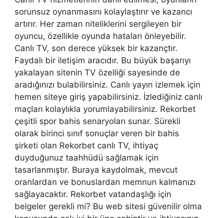
sorunsuz oynanmasını kolaylaştırır ve kazancı
artırır. Her zaman niteliklerini sergileyen bir
oyuncu, özellikle oyunda hataları önleyebilir.
Canlı TV, son derece yüksek bir kazançtır.
Faydalı bir iletişim aracıdır. Bu büyük başarıyı
yakalayan sitenin TV özelliği sayesinde de
aradığınızı bulabilirsiniz. Canlı yayın izlemek için
hemen siteye giriş yapabilirsiniz. İzlediğiniz canlı
maçları kolaylıkla yorumlayabilirsiniz. Rekorbet
çeşitli spor bahis senaryoları sunar. Sürekli
olarak birinci sınıf sonuçlar veren bir bahis
şirketi olan Rekorbet canlı TV, ihtiyaç
duyduğunuz taahhüdü sağlamak için
tasarlanmıştır. Buraya kaydolmak, mevcut
oranlardan ve bonuslardan memnun kalmanızı
sağlayacaktır. Rekorbet vatandaşlığı için
belgeler gerekli mi? Bu web sitesi güvenilir olma