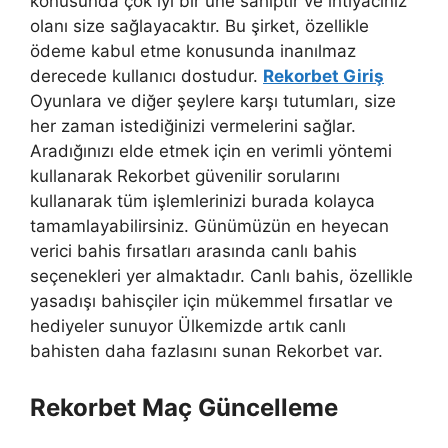
konusunda çok iyi bir üne sahiptir ve ihtiyacınız
olanı size sağlayacaktır. Bu şirket, özellikle
ödeme kabul etme konusunda inanılmaz
derecede kullanıcı dostudur.
Rekorbet Giriş
Oyunlara ve diğer şeylere karşı tutumları, size
her zaman istediğinizi vermelerini sağlar.
Aradığınızı elde etmek için en verimli yöntemi
kullanarak Rekorbet güvenilir sorularını
kullanarak tüm işlemlerinizi burada kolayca
tamamlayabilirsiniz. Günümüzün en heyecan
verici bahis fırsatları arasında canlı bahis
seçenekleri yer almaktadır. Canlı bahis, özellikle
yasadışı bahisçiler için mükemmel fırsatlar ve
hediyeler sunuyor Ülkemizde artık canlı
bahisten daha fazlasını sunan Rekorbet var.
Rekorbet Maç Güncelleme