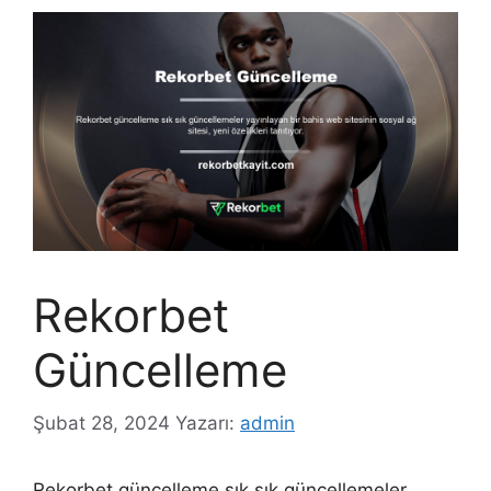
Rekorbet
Güncelleme
Şubat 28, 2024
Yazarı:
admin
Rekorbet güncelleme sık sık güncellemeler