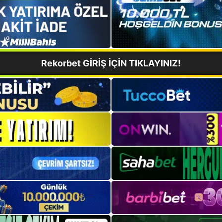
Rekorbet GİRİŞ İÇİN TIKLAYINIZ!