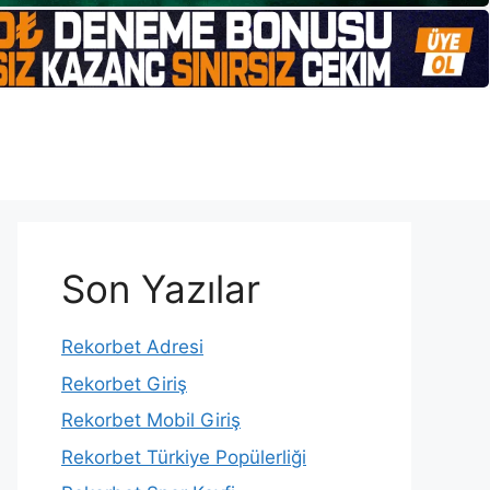
Son Yazılar
Rekorbet Adresi
Rekorbet Giriş
Rekorbet Mobil Giriş
Rekorbet Türkiye Popülerliği