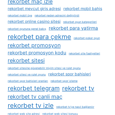
rekorbet maç izle
rekorbet mevcut giriş adresi
rekorbet mobil bahis
rekorbet mobil üye
rekorbet neden adresini değiştirdi
rekorbet online casino sitesi
rekorbet oyun kategorileri
rekorbet para yatirma
rekorbet oyununa genel bakış
rekorbet para çekme
rekorbet poker oyun
rekorbet promosyon
rekorbet promosyon kodu
rekorbet site faaliyetleri
rekorbet sitesi
rekorbet sitesine güvenebilir miyim sitesi ve rulet oyunu
rekorbet spor bahisleri
rekorbet sitesi ve rulet oyunu
rekorbet spor bahisleri oranları
rekorbet spor i̇zleme
rekorbet telegram
rekorbet tv
rekorbet tv canli maç
rekorbet tv izle
rekorbet tv’ye nasıl bağlanılır
rekorbet web site adresi
rekorbet web sitesi konusu