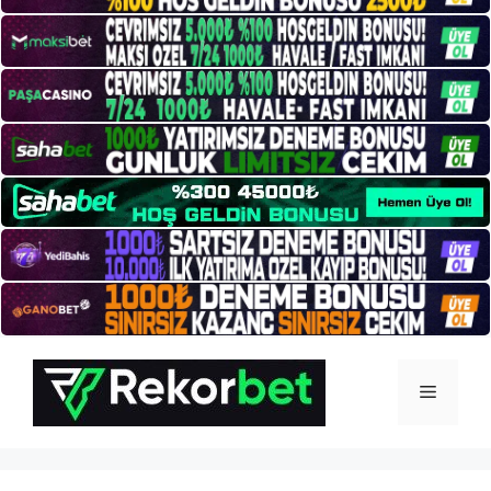
İçeriğe
atla
Menü