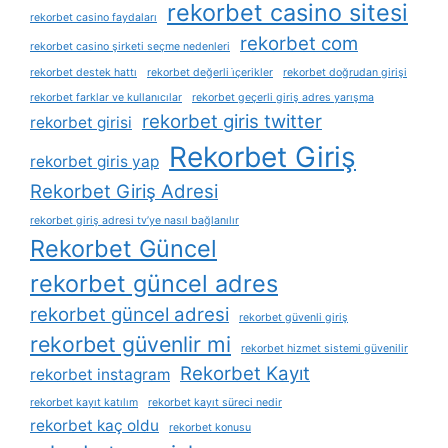
rekorbet casino sitesi
rekorbet casino faydaları
rekorbet com
rekorbet casino şirketi seçme nedenleri
rekorbet destek hattı
rekorbet değerli i̇çerikler
rekorbet doğrudan girişi
rekorbet farklar ve kullanıcılar
rekorbet geçerli giriş adres yarışma
rekorbet giris twitter
rekorbet girisi
Rekorbet Giriş
rekorbet giris yap
Rekorbet Giriş Adresi
rekorbet giriş adresi tv’ye nasıl bağlanılır
Rekorbet Güncel
rekorbet güncel adres
rekorbet güncel adresi
rekorbet güvenli giriş
rekorbet güvenlir mi
rekorbet hizmet sistemi güvenilir
Rekorbet Kayıt
rekorbet instagram
rekorbet kayıt katılım
rekorbet kayıt süreci nedir
rekorbet kaç oldu
rekorbet konusu