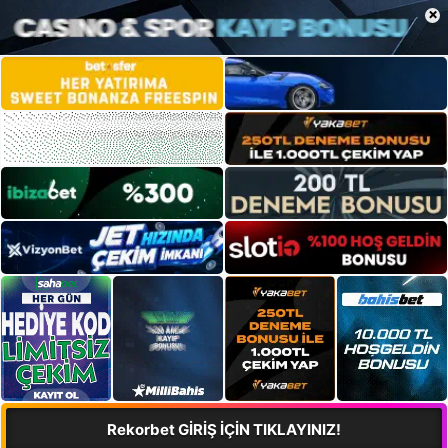
×
Rekorbet GİRİŞ İÇİN TIKLAYINIZ!