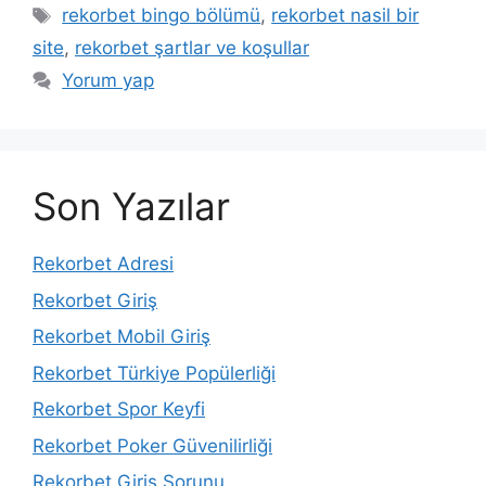
Etiketler
rekorbet bingo bölümü
,
rekorbet nasil bir
site
,
rekorbet şartlar ve koşullar
Yorum yap
Son Yazılar
Rekorbet Adresi
Rekorbet Giriş
Rekorbet Mobil Giriş
Rekorbet Türkiye Popülerliği
Rekorbet Spor Keyfi
Rekorbet Poker Güvenilirliği
Rekorbet Giriş Sorunu