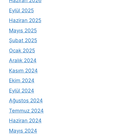
Haziran 2026
Eylül 2025
Haziran 2025
Mayıs 2025
Şubat 2025
Ocak 2025
Aralık 2024
Kasım 2024
Ekim 2024
Eylül 2024
Ağustos 2024
Temmuz 2024
Haziran 2024
Mayıs 2024