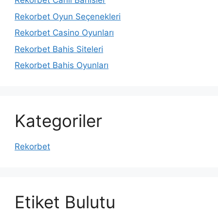
Rekorbet Canlı Bahisler
Rekorbet Oyun Seçenekleri
Rekorbet Casino Oyunları
Rekorbet Bahis Siteleri
Rekorbet Bahis Oyunları
Kategoriler
Rekorbet
Etiket Bulutu