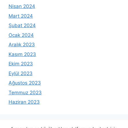
Nisan 2024
Mart 2024
Şubat 2024
Ocak 2024
Aralık 2023
Kasım 2023
Ekim 2023
Eylül 2023
Ağustos 2023
Temmuz 2023
Haziran 2023