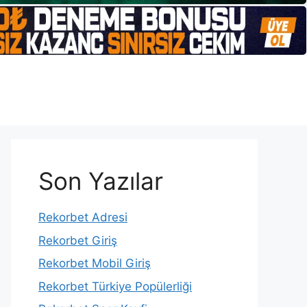
Son Yazılar
Rekorbet Adresi
Rekorbet Giriş
Rekorbet Mobil Giriş
Rekorbet Türkiye Popülerliği