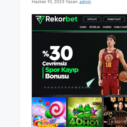
Haziran 10, 2023
Yazarı:
admin