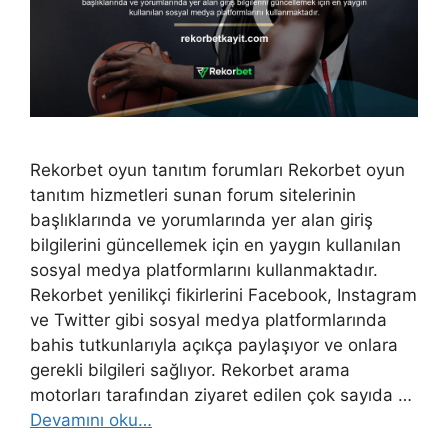
Rekorbet oyun tanıtım forumları Rekorbet oyun
tanıtım hizmetleri sunan forum sitelerinin
başlıklarında ve yorumlarında yer alan giriş
bilgilerini güncellemek için en yaygın kullanılan
sosyal medya platformlarını kullanmaktadır.
Rekorbet yenilikçi fikirlerini Facebook, Instagram
ve Twitter gibi sosyal medya platformlarında
bahis tutkunlarıyla açıkça paylaşıyor ve onlara
gerekli bilgileri sağlıyor. Rekorbet arama
motorları tarafından ziyaret edilen çok sayıda …
Devamını oku…