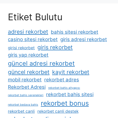
Etiket Bulutu
adresi rekorbet
bahis sitesi rekorbet
casino sitesi rekorbet
giris adresi rekorbet
giris rekorbet
girisi rekorbet
giris yap rekorbet
güncel adresi rekorbet
güncel rekorbet
kayit rekorbet
mobil rekorbet
rekorbet adres
Rekorbet Adresi
rekorbet bahis altyapısı
rekorbet bahis sitesi
rekorbet bahis seçenekleri
rekorbet bonus
rekorbet bedava bahis
rekorbet canli
rekorbet canli destek