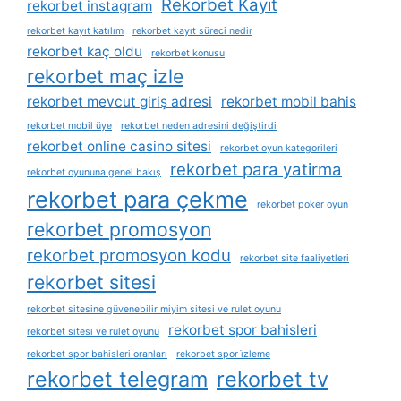
Rekorbet Kayıt
rekorbet instagram
rekorbet kayıt katılım
rekorbet kayıt süreci nedir
rekorbet kaç oldu
rekorbet konusu
rekorbet maç izle
rekorbet mevcut giriş adresi
rekorbet mobil bahis
rekorbet mobil üye
rekorbet neden adresini değiştirdi
rekorbet online casino sitesi
rekorbet oyun kategorileri
rekorbet para yatirma
rekorbet oyununa genel bakış
rekorbet para çekme
rekorbet poker oyun
rekorbet promosyon
rekorbet promosyon kodu
rekorbet site faaliyetleri
rekorbet sitesi
rekorbet sitesine güvenebilir miyim sitesi ve rulet oyunu
rekorbet spor bahisleri
rekorbet sitesi ve rulet oyunu
rekorbet spor bahisleri oranları
rekorbet spor i̇zleme
rekorbet telegram
rekorbet tv