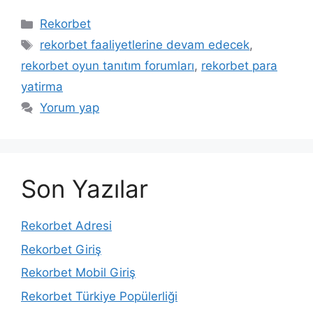
Kategoriler
Rekorbet
Etiketler
rekorbet faaliyetlerine devam edecek
,
rekorbet oyun tanıtım forumları
,
rekorbet para
yatirma
Yorum yap
Son Yazılar
Rekorbet Adresi
Rekorbet Giriş
Rekorbet Mobil Giriş
Rekorbet Türkiye Popülerliği