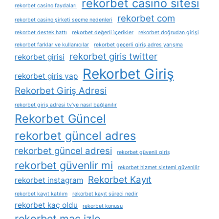
rekorbet casino sitesi
rekorbet casino faydaları
rekorbet com
rekorbet casino şirketi seçme nedenleri
rekorbet destek hattı
rekorbet değerli i̇çerikler
rekorbet doğrudan girişi
rekorbet farklar ve kullanıcılar
rekorbet geçerli giriş adres yarışma
rekorbet giris twitter
rekorbet girisi
Rekorbet Giriş
rekorbet giris yap
Rekorbet Giriş Adresi
rekorbet giriş adresi tv’ye nasıl bağlanılır
Rekorbet Güncel
rekorbet güncel adres
rekorbet güncel adresi
rekorbet güvenli giriş
rekorbet güvenlir mi
rekorbet hizmet sistemi güvenilir
Rekorbet Kayıt
rekorbet instagram
rekorbet kayıt katılım
rekorbet kayıt süreci nedir
rekorbet kaç oldu
rekorbet konusu
rekorbet maç izle