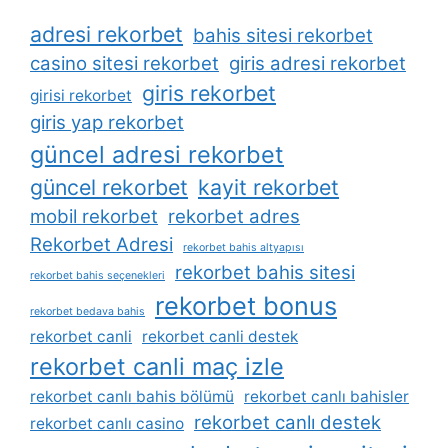
adresi rekorbet
bahis sitesi rekorbet
casino sitesi rekorbet
giris adresi rekorbet
giris rekorbet
girisi rekorbet
giris yap rekorbet
güncel adresi rekorbet
güncel rekorbet
kayit rekorbet
mobil rekorbet
rekorbet adres
Rekorbet Adresi
rekorbet bahis altyapısı
rekorbet bahis sitesi
rekorbet bahis seçenekleri
rekorbet bonus
rekorbet bedava bahis
rekorbet canli
rekorbet canli destek
rekorbet canli maç izle
rekorbet canlı bahis bölümü
rekorbet canlı bahisler
rekorbet canlı destek
rekorbet canlı casino