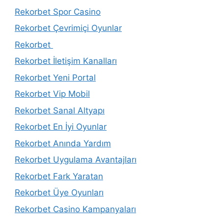
Rekorbet Spor Casino
Rekorbet Çevrimiçi Oyunlar
Rekorbet
Rekorbet İletişim Kanalları
Rekorbet Yeni Portal
Rekorbet Vip Mobil
Rekorbet Sanal Altyapı
Rekorbet En İyi Oyunlar
Rekorbet Anında Yardım
Rekorbet Uygulama Avantajları
Rekorbet Fark Yaratan
Rekorbet Üye Oyunları
Rekorbet Casino Kampanyaları