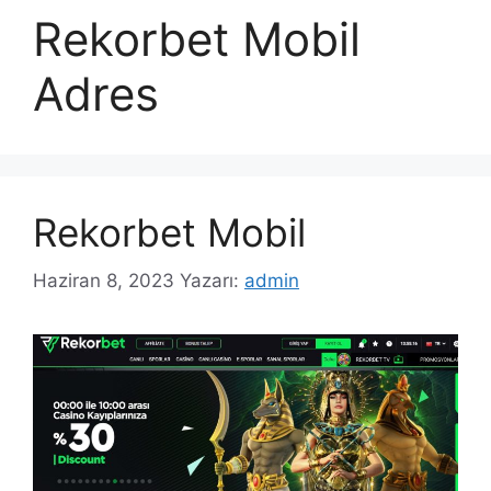
Rekorbet Mobil
Adres
Rekorbet Mobil
Haziran 8, 2023
Yazarı:
admin