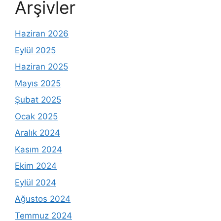
Arşivler
Haziran 2026
Eylül 2025
Haziran 2025
Mayıs 2025
Şubat 2025
Ocak 2025
Aralık 2024
Kasım 2024
Ekim 2024
Eylül 2024
Ağustos 2024
Temmuz 2024