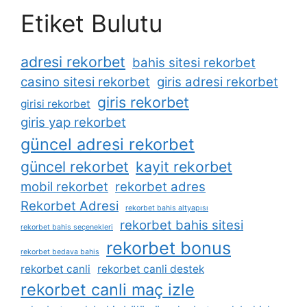
Etiket Bulutu
adresi rekorbet
bahis sitesi rekorbet
casino sitesi rekorbet
giris adresi rekorbet
giris rekorbet
girisi rekorbet
giris yap rekorbet
güncel adresi rekorbet
güncel rekorbet
kayit rekorbet
mobil rekorbet
rekorbet adres
Rekorbet Adresi
rekorbet bahis altyapısı
rekorbet bahis sitesi
rekorbet bahis seçenekleri
rekorbet bonus
rekorbet bedava bahis
rekorbet canli
rekorbet canli destek
rekorbet canli maç izle