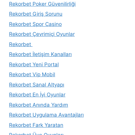
Rekorbet Poker Güvenilirliği
Rekorbet Giriş Sorunu
Rekorbet Spor Casino
Rekorbet Çevrimiçi Oyunlar
Rekorbet
Rekorbet İletişim Kanalları
Rekorbet Yeni Portal
Rekorbet Vip Mobil
Rekorbet Sanal Altyapı
Rekorbet En İyi Oyunlar
Rekorbet Anında Yardım
Rekorbet Uygulama Avantajları
Rekorbet Fark Yaratan