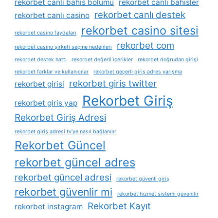
rekorbet canlı bahis bölümü
rekorbet canlı bahisler
rekorbet canlı destek
rekorbet canlı casino
rekorbet casino sitesi
rekorbet casino faydaları
rekorbet com
rekorbet casino şirketi seçme nedenleri
rekorbet destek hattı
rekorbet değerli i̇çerikler
rekorbet doğrudan girişi
rekorbet farklar ve kullanıcılar
rekorbet geçerli giriş adres yarışma
rekorbet giris twitter
rekorbet girisi
Rekorbet Giriş
rekorbet giris yap
Rekorbet Giriş Adresi
rekorbet giriş adresi tv’ye nasıl bağlanılır
Rekorbet Güncel
rekorbet güncel adres
rekorbet güncel adresi
rekorbet güvenli giriş
rekorbet güvenlir mi
rekorbet hizmet sistemi güvenilir
Rekorbet Kayıt
rekorbet instagram