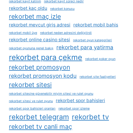
rekorbet kayıt katılım
rekorbet kayıt süreci nedir
rekorbet kaç oldu
rekorbet konusu
rekorbet maç izle
rekorbet mevcut giriş adresi
rekorbet mobil bahis
rekorbet mobil üye
rekorbet neden adresini değiştirdi
rekorbet online casino sitesi
rekorbet oyun kategorileri
rekorbet para yatirma
rekorbet oyununa genel bakış
rekorbet para çekme
rekorbet poker oyun
rekorbet promosyon
rekorbet promosyon kodu
rekorbet site faaliyetleri
rekorbet sitesi
rekorbet sitesine güvenebilir miyim sitesi ve rulet oyunu
rekorbet spor bahisleri
rekorbet sitesi ve rulet oyunu
rekorbet spor bahisleri oranları
rekorbet spor i̇zleme
rekorbet telegram
rekorbet tv
rekorbet tv canli maç