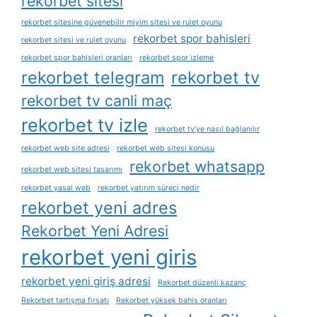
rekorbet sitesi
rekorbet sitesine güvenebilir miyim sitesi ve rulet oyunu
rekorbet spor bahisleri
rekorbet sitesi ve rulet oyunu
rekorbet spor bahisleri oranları
rekorbet spor i̇zleme
rekorbet telegram
rekorbet tv
rekorbet tv canli maç
rekorbet tv izle
rekorbet tv’ye nasıl bağlanılır
rekorbet web site adresi
rekorbet web sitesi konusu
rekorbet whatsapp
rekorbet web sitesi tasarımı
rekorbet yasal web
rekorbet yatırım süreci nedir
rekorbet yeni adres
Rekorbet Yeni Adresi
rekorbet yeni giris
rekorbet yeni giriş adresi
Rekorbet düzenli kazanç
Rekorbet tartışma fırsatı
Rekorbet yüksek bahis oranları