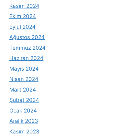
Kasım 2024
Ekim 2024
Eylül 2024
Ağustos 2024
Temmuz 2024
Haziran 2024
Mayıs 2024
Nisan 2024
Mart 2024
Şubat 2024
Ocak 2024
Aralık 2023
Kasım 2023