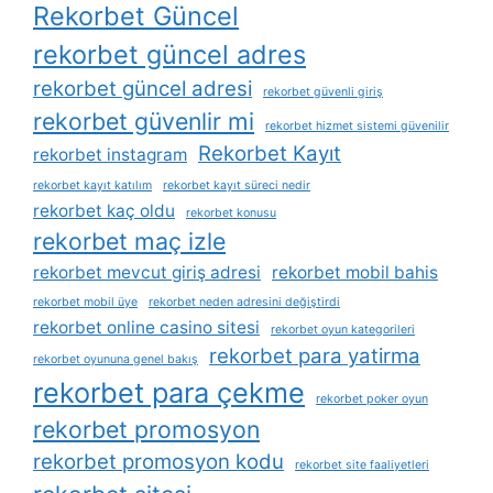
Rekorbet Güncel
rekorbet güncel adres
rekorbet güncel adresi
rekorbet güvenli giriş
rekorbet güvenlir mi
rekorbet hizmet sistemi güvenilir
Rekorbet Kayıt
rekorbet instagram
rekorbet kayıt katılım
rekorbet kayıt süreci nedir
rekorbet kaç oldu
rekorbet konusu
rekorbet maç izle
rekorbet mevcut giriş adresi
rekorbet mobil bahis
rekorbet mobil üye
rekorbet neden adresini değiştirdi
rekorbet online casino sitesi
rekorbet oyun kategorileri
rekorbet para yatirma
rekorbet oyununa genel bakış
rekorbet para çekme
rekorbet poker oyun
rekorbet promosyon
rekorbet promosyon kodu
rekorbet site faaliyetleri