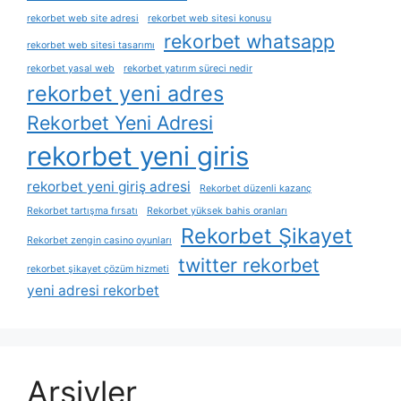
rekorbet web site adresi
rekorbet web sitesi konusu
rekorbet whatsapp
rekorbet web sitesi tasarımı
rekorbet yasal web
rekorbet yatırım süreci nedir
rekorbet yeni adres
Rekorbet Yeni Adresi
rekorbet yeni giris
rekorbet yeni giriş adresi
Rekorbet düzenli kazanç
Rekorbet tartışma fırsatı
Rekorbet yüksek bahis oranları
Rekorbet Şikayet
Rekorbet zengin casino oyunları
twitter rekorbet
rekorbet şikayet çözüm hizmeti
yeni adresi rekorbet
Arşivler