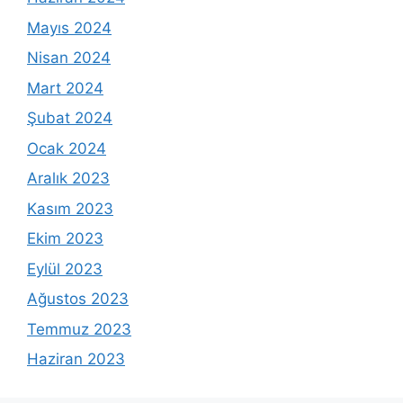
Mayıs 2024
Nisan 2024
Mart 2024
Şubat 2024
Ocak 2024
Aralık 2023
Kasım 2023
Ekim 2023
Eylül 2023
Ağustos 2023
Temmuz 2023
Haziran 2023