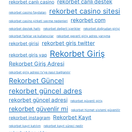
rekorbet canlı destek
rekorbet canlı casino
rekorbet casino sitesi
rekorbet casino faydaları
rekorbet com
rekorbet casino şirketi seçme nedenleri
rekorbet destek hattı
rekorbet değerli i̇çerikler
rekorbet doğrudan girişi
rekorbet farklar ve kullanıcılar
rekorbet geçerli giriş adres yarışma
rekorbet giris twitter
rekorbet girisi
Rekorbet Giriş
rekorbet giris yap
Rekorbet Giriş Adresi
rekorbet giriş adresi tv’ye nasıl bağlanılır
Rekorbet Güncel
rekorbet güncel adres
rekorbet güncel adresi
rekorbet güvenli giriş
rekorbet güvenlir mi
rekorbet hizmet sistemi güvenilir
Rekorbet Kayıt
rekorbet instagram
rekorbet kayıt katılım
rekorbet kayıt süreci nedir