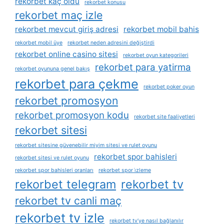
rekorbet kaç oldu
rekorbet konusu
rekorbet maç izle
rekorbet mevcut giriş adresi
rekorbet mobil bahis
rekorbet mobil üye
rekorbet neden adresini değiştirdi
rekorbet online casino sitesi
rekorbet oyun kategorileri
rekorbet para yatirma
rekorbet oyununa genel bakış
rekorbet para çekme
rekorbet poker oyun
rekorbet promosyon
rekorbet promosyon kodu
rekorbet site faaliyetleri
rekorbet sitesi
rekorbet sitesine güvenebilir miyim sitesi ve rulet oyunu
rekorbet spor bahisleri
rekorbet sitesi ve rulet oyunu
rekorbet spor bahisleri oranları
rekorbet spor i̇zleme
rekorbet telegram
rekorbet tv
rekorbet tv canli maç
rekorbet tv izle
rekorbet tv’ye nasıl bağlanılır