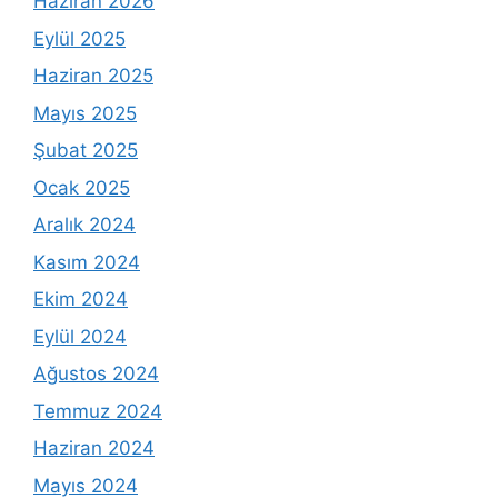
Haziran 2026
Eylül 2025
Haziran 2025
Mayıs 2025
Şubat 2025
Ocak 2025
Aralık 2024
Kasım 2024
Ekim 2024
Eylül 2024
Ağustos 2024
Temmuz 2024
Haziran 2024
Mayıs 2024