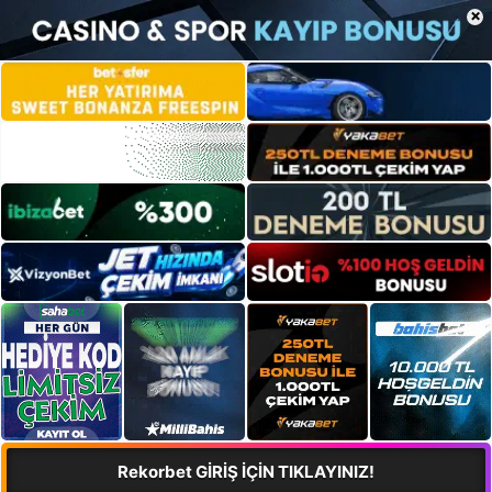
×
Rekorbet GİRİŞ İÇİN TIKLAYINIZ!