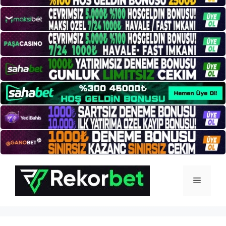
İçeriğe
atla
Menü