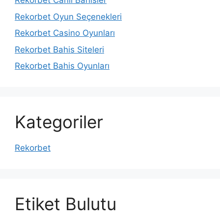
Rekorbet Canlı Bahisler
Rekorbet Oyun Seçenekleri
Rekorbet Casino Oyunları
Rekorbet Bahis Siteleri
Rekorbet Bahis Oyunları
Kategoriler
Rekorbet
Etiket Bulutu