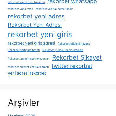
rekorbet whatsapp
rekorbet web sitesi tasarımı
rekorbet yasal web
rekorbet yatırım süreci nedir
rekorbet yeni adres
Rekorbet Yeni Adresi
rekorbet yeni giris
rekorbet yeni giriş adresi
Rekorbet düzenli kazanç
Rekorbet tartışma fırsatı
Rekorbet yüksek bahis oranları
Rekorbet Şikayet
Rekorbet zengin casino oyunları
twitter rekorbet
rekorbet şikayet çözüm hizmeti
yeni adresi rekorbet
Arşivler