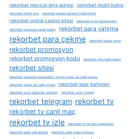
rekorbet mevcut giriş adresi
rekorbet mobil bahis
rekorbet mobil üye
rekorbet neden adresini değiştirdi
rekorbet online casino sitesi
rekorbet oyun kategorileri
rekorbet para yatirma
rekorbet oyununa genel bakış
rekorbet para çekme
rekorbet poker oyun
rekorbet promosyon
rekorbet promosyon kodu
rekorbet site faaliyetleri
rekorbet sitesi
rekorbet sitesine güvenebilir miyim sitesi ve rulet oyunu
rekorbet spor bahisleri
rekorbet sitesi ve rulet oyunu
rekorbet spor bahisleri oranları
rekorbet spor i̇zleme
rekorbet telegram
rekorbet tv
rekorbet tv canli maç
rekorbet tv izle
rekorbet tv’ye nasıl bağlanılır
rekorbet web site adresi
rekorbet web sitesi konusu