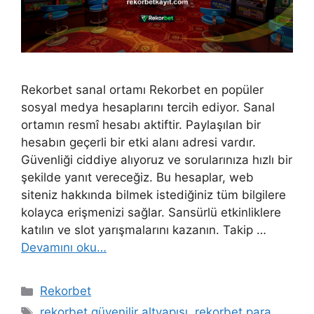
Rekorbet sanal ortamı Rekorbet en popüler
sosyal medya hesaplarını tercih ediyor. Sanal
ortamın resmî hesabı aktiftir. Paylaşılan bir
hesabın geçerli bir etki alanı adresi vardır.
Güvenliği ciddiye alıyoruz ve sorularınıza hızlı bir
şekilde yanıt vereceğiz. Bu hesaplar, web
siteniz hakkında bilmek istediğiniz tüm bilgilere
kolayca erişmenizi sağlar. Sansürlü etkinliklere
katılın ve slot yarışmalarını kazanın. Takip …
Devamını oku…
Kategoriler
Rekorbet
Etiketler
rekorbet güvenilir altyapısı
,
rekorbet para