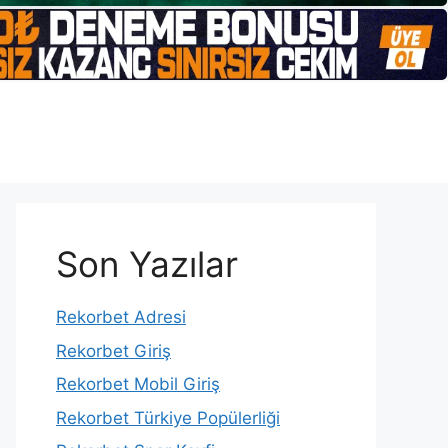
Son Yazılar
Rekorbet Adresi
Rekorbet Giriş
Rekorbet Mobil Giriş
Rekorbet Türkiye Popülerliği