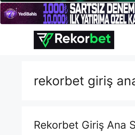
İçeriğe
atla
rekorbet giriş an
Rekorbet Giriş Ana S