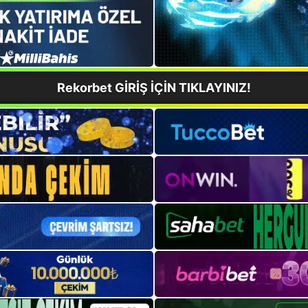
Rekorbet GİRİŞ İÇİN TIKLAYINIZ!