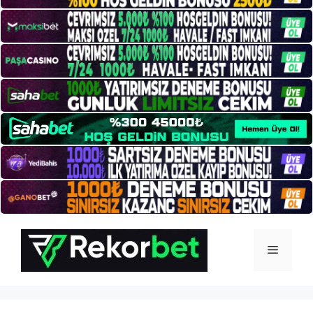
İçeriğe
atla
Menü