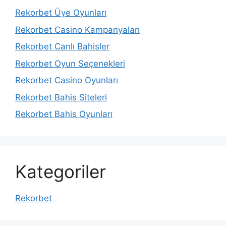
Rekorbet Üye Oyunları
Rekorbet Casino Kampanyaları
Rekorbet Canlı Bahisler
Rekorbet Oyun Seçenekleri
Rekorbet Casino Oyunları
Rekorbet Bahis Siteleri
Rekorbet Bahis Oyunları
Kategoriler
Rekorbet