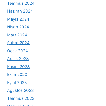
Temmuz 2024
Haziran 2024
Mayıs 2024
Nisan 2024
Mart 2024
Şubat 2024
Ocak 2024
Aralık 2023
Kasım 2023
Ekim 2023
Eylül 2023
Ağustos 2023
Temmuz 2023