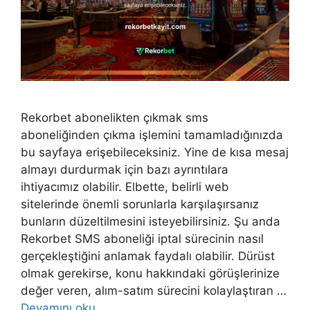
Rekorbet abonelikten çıkmak sms
aboneliğinden çıkma işlemini tamamladığınızda
bu sayfaya erişebileceksiniz. Yine de kısa mesaj
almayı durdurmak için bazı ayrıntılara
ihtiyacımız olabilir. Elbette, belirli web
sitelerinde önemli sorunlarla karşılaşırsanız
bunların düzeltilmesini isteyebilirsiniz. Şu anda
Rekorbet SMS aboneliği iptal sürecinin nasıl
gerçekleştiğini anlamak faydalı olabilir. Dürüst
olmak gerekirse, konu hakkındaki görüşlerinize
değer veren, alım-satım sürecini kolaylaştıran …
Devamını oku…