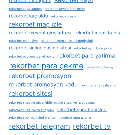
Rekorbet Kayıt
rekorbet instagram
rekorbet kayıt katılım
rekorbet kayıt süreci nedir
rekorbet kaç oldu
rekorbet konusu
rekorbet maç izle
rekorbet mevcut giriş adresi
rekorbet mobil bahis
rekorbet mobil üye
rekorbet neden adresini değiştirdi
rekorbet online casino sitesi
rekorbet oyun kategorileri
rekorbet para yatirma
rekorbet oyununa genel bakış
rekorbet para çekme
rekorbet poker oyun
rekorbet promosyon
rekorbet promosyon kodu
rekorbet site faaliyetleri
rekorbet sitesi
rekorbet sitesine güvenebilir miyim sitesi ve rulet oyunu
rekorbet spor bahisleri
rekorbet sitesi ve rulet oyunu
rekorbet spor bahisleri oranları
rekorbet spor i̇zleme
rekorbet telegram
rekorbet tv