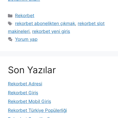
Kategoriler
Rekorbet
Etiketler
rekorbet abonelikten çıkmak
,
rekorbet slot
makineleri
,
rekorbet yeni giris
Yorum yap
Son Yazılar
Rekorbet Adresi
Rekorbet Giriş
Rekorbet Mobil Giriş
Rekorbet Türkiye Popülerliği