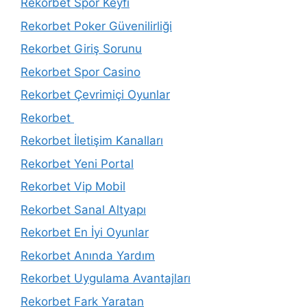
Rekorbet Spor Keyfi
Rekorbet Poker Güvenilirliği
Rekorbet Giriş Sorunu
Rekorbet Spor Casino
Rekorbet Çevrimiçi Oyunlar
Rekorbet
Rekorbet İletişim Kanalları
Rekorbet Yeni Portal
Rekorbet Vip Mobil
Rekorbet Sanal Altyapı
Rekorbet En İyi Oyunlar
Rekorbet Anında Yardım
Rekorbet Uygulama Avantajları
Rekorbet Fark Yaratan