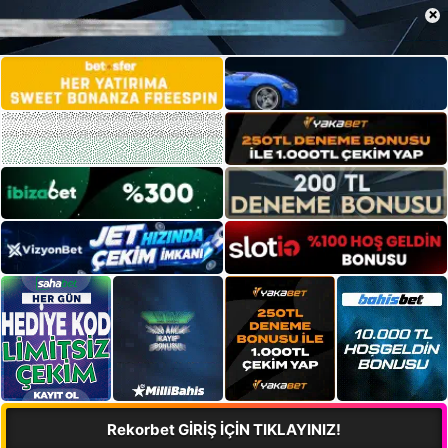
×
Rekorbet GİRİŞ İÇİN TIKLAYINIZ!