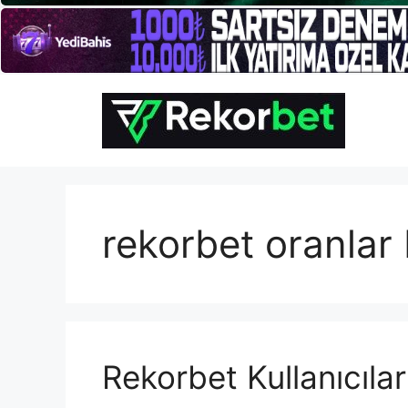
İçeriğe
atla
rekorbet oranlar 
Rekorbet Kullanıcıla