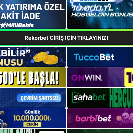
Rekorbet GİRİŞ İÇİN TIKLAYINIZ!