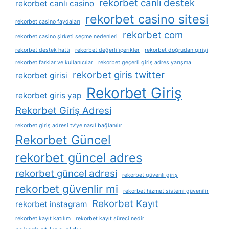
rekorbet canlı destek
rekorbet canlı casino
rekorbet casino sitesi
rekorbet casino faydaları
rekorbet com
rekorbet casino şirketi seçme nedenleri
rekorbet destek hattı
rekorbet değerli i̇çerikler
rekorbet doğrudan girişi
rekorbet farklar ve kullanıcılar
rekorbet geçerli giriş adres yarışma
rekorbet giris twitter
rekorbet girisi
Rekorbet Giriş
rekorbet giris yap
Rekorbet Giriş Adresi
rekorbet giriş adresi tv’ye nasıl bağlanılır
Rekorbet Güncel
rekorbet güncel adres
rekorbet güncel adresi
rekorbet güvenli giriş
rekorbet güvenlir mi
rekorbet hizmet sistemi güvenilir
Rekorbet Kayıt
rekorbet instagram
rekorbet kayıt katılım
rekorbet kayıt süreci nedir