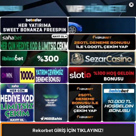
×
Rekorbet GİRİŞ İÇİN TIKLAYINIZ!