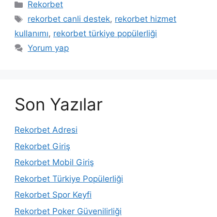
Kategoriler
Rekorbet
Etiketler
rekorbet canli destek
,
rekorbet hizmet
kullanımı
,
rekorbet türkiye popülerliği
Yorum yap
Son Yazılar
Rekorbet Adresi
Rekorbet Giriş
Rekorbet Mobil Giriş
Rekorbet Türkiye Popülerliği
Rekorbet Spor Keyfi
Rekorbet Poker Güvenilirliği