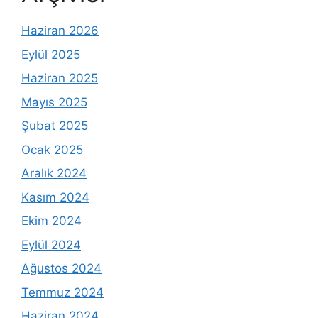
Haziran 2026
Eylül 2025
Haziran 2025
Mayıs 2025
Şubat 2025
Ocak 2025
Aralık 2024
Kasım 2024
Ekim 2024
Eylül 2024
Ağustos 2024
Temmuz 2024
Haziran 2024