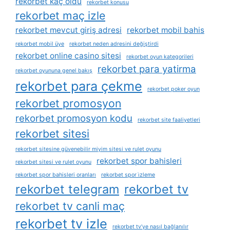
rekorbet kaç oldu
rekorbet konusu
rekorbet maç izle
rekorbet mevcut giriş adresi
rekorbet mobil bahis
rekorbet mobil üye
rekorbet neden adresini değiştirdi
rekorbet online casino sitesi
rekorbet oyun kategorileri
rekorbet para yatirma
rekorbet oyununa genel bakış
rekorbet para çekme
rekorbet poker oyun
rekorbet promosyon
rekorbet promosyon kodu
rekorbet site faaliyetleri
rekorbet sitesi
rekorbet sitesine güvenebilir miyim sitesi ve rulet oyunu
rekorbet spor bahisleri
rekorbet sitesi ve rulet oyunu
rekorbet spor bahisleri oranları
rekorbet spor i̇zleme
rekorbet telegram
rekorbet tv
rekorbet tv canli maç
rekorbet tv izle
rekorbet tv’ye nasıl bağlanılır