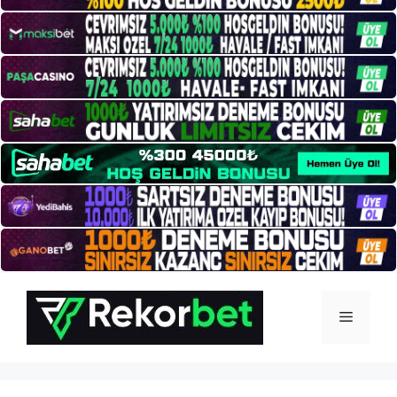
İçeriğe
atla
Menü