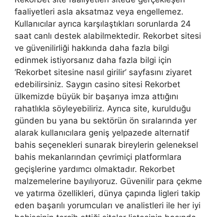
faaliyetleri asla aksatmaz veya engellemez.
Kullanıcılar ayrıca karşılaştıkları sorunlarda 24
saat canlı destek alabilmektedir. Rekorbet sitesi
ve güvenilirliği hakkında daha fazla bilgi
edinmek istiyorsanız daha fazla bilgi için
‘Rekorbet sitesine nasıl girilir’ sayfasını ziyaret
edebilirsiniz. Saygın casino sitesi Rekorbet
ülkemizde büyük bir başarıya imza attığını
rahatlıkla söyleyebiliriz. Ayrıca site, kurulduğu
günden bu yana bu sektörün ön sıralarında yer
alarak kullanıcılara geniş yelpazede alternatif
bahis seçenekleri sunarak bireylerin geleneksel
bahis mekanlarından çevrimiçi platformlara
geçişlerine yardımcı olmaktadır. Rekorbet
malzemelerine bayılıyoruz. Güvenilir para çekme
ve yatırma özellikleri, dünya çapında ligleri takip
eden başarılı yorumcuları ve analistleri ile her iyi