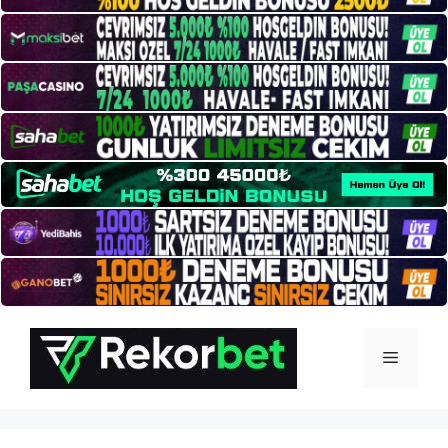
İçeriğe
atla
Menü