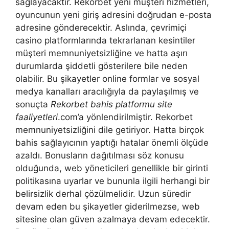
sağlayacaktır. Rekorbet yeni müşteri hizmetleri,
oyuncunun yeni giriş adresini doğrudan e-posta
adresine gönderecektir. Aslında, çevrimiçi
casino platformlarında tekrarlanan kesintiler
müşteri memnuniyetsizliğine ve hatta aşırı
durumlarda şiddetli gösterilere bile neden
olabilir. Bu şikayetler online formlar ve sosyal
medya kanalları aracılığıyla da paylaşılmış ve
sonuçta
Rekorbet bahis platformu site
faaliyetleri
.com’a yönlendirilmiştir. Rekorbet
memnuniyetsizliğini dile getiriyor. Hatta birçok
bahis sağlayıcının yaptığı hatalar önemli ölçüde
azaldı. Bonusların dağıtılması söz konusu
olduğunda, web yöneticileri genellikle bir girinti
politikasına uyarlar ve bununla ilgili herhangi bir
belirsizlik derhal çözülmelidir. Uzun süredir
devam eden bu şikayetler giderilmezse, web
sitesine olan güven azalmaya devam edecektir.