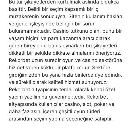
Bu tür şikayetlerden kurtulmak aslında oldukça
basittir. Belirli bir seçim kapsamlı bir iç
müzakerenin sonucuysa. Sitenin kullanım hakları
ve genel işleyişinde belirgin bir sorun
bulunmamaktadır. Casino tutkunu olan, bunu bir
yaşam biçimi ve para kazanma aracı olarak
gören bireylerin, bahis oynarken bu şikayetleri
dikkatli bir şekilde dikkate almalarını öneriyoruz.
Rekorbet uzun süredir oyun ve casino sektörüne
hizmet veren köklü bir platformdur. Sektöre
girdiğimizden bu yana hızla binlerce üye edindik
ve sürekli olarak kaliteli hizmet sunuyoruz.
Rekorbet altyapısının temeli olarak kendi özel
yapım yazılımına güvenmektedir. Rekorbet
altyapısında kullanıcılar casino, slot, poker ve
daha fazlasını içeren çeşitli oyun türleri
arasından seçim yapma seçeneğine sahiptir.