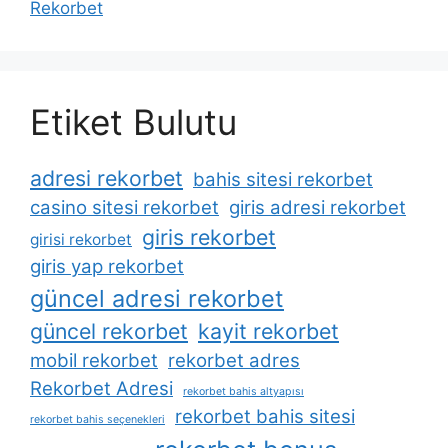
Rekorbet
Etiket Bulutu
adresi rekorbet
bahis sitesi rekorbet
casino sitesi rekorbet
giris adresi rekorbet
giris rekorbet
girisi rekorbet
giris yap rekorbet
güncel adresi rekorbet
güncel rekorbet
kayit rekorbet
mobil rekorbet
rekorbet adres
Rekorbet Adresi
rekorbet bahis altyapısı
rekorbet bahis sitesi
rekorbet bahis seçenekleri