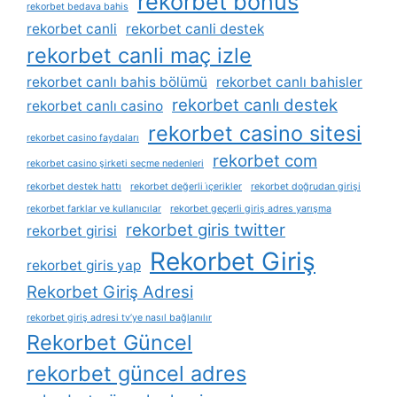
rekorbet bonus
rekorbet bedava bahis
rekorbet canli
rekorbet canli destek
rekorbet canli maç izle
rekorbet canlı bahis bölümü
rekorbet canlı bahisler
rekorbet canlı destek
rekorbet canlı casino
rekorbet casino sitesi
rekorbet casino faydaları
rekorbet com
rekorbet casino şirketi seçme nedenleri
rekorbet destek hattı
rekorbet değerli i̇çerikler
rekorbet doğrudan girişi
rekorbet farklar ve kullanıcılar
rekorbet geçerli giriş adres yarışma
rekorbet giris twitter
rekorbet girisi
Rekorbet Giriş
rekorbet giris yap
Rekorbet Giriş Adresi
rekorbet giriş adresi tv’ye nasıl bağlanılır
Rekorbet Güncel
rekorbet güncel adres