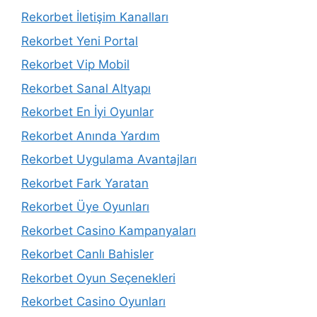
Rekorbet İletişim Kanalları
Rekorbet Yeni Portal
Rekorbet Vip Mobil
Rekorbet Sanal Altyapı
Rekorbet En İyi Oyunlar
Rekorbet Anında Yardım
Rekorbet Uygulama Avantajları
Rekorbet Fark Yaratan
Rekorbet Üye Oyunları
Rekorbet Casino Kampanyaları
Rekorbet Canlı Bahisler
Rekorbet Oyun Seçenekleri
Rekorbet Casino Oyunları