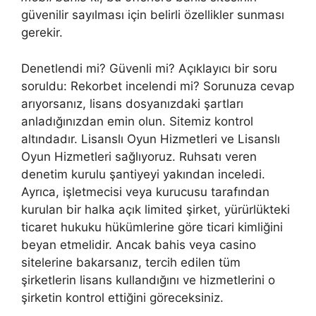
güvenilir sayılması için belirli özellikler sunması
gerekir.
Denetlendi mi? Güvenli mi? Açıklayıcı bir soru
soruldu: Rekorbet incelendi mi? Sorunuza cevap
arıyorsanız, lisans dosyanızdaki şartları
anladığınızdan emin olun. Sitemiz kontrol
altındadır. Lisanslı Oyun Hizmetleri ve Lisanslı
Oyun Hizmetleri sağlıyoruz. Ruhsatı veren
denetim kurulu şantiyeyi yakından inceledi.
Ayrıca, işletmecisi veya kurucusu tarafından
kurulan bir halka açık limited şirket, yürürlükteki
ticaret hukuku hükümlerine göre ticari kimliğini
beyan etmelidir. Ancak bahis veya casino
sitelerine bakarsanız, tercih edilen tüm
şirketlerin lisans kullandığını ve hizmetlerini o
şirketin kontrol ettiğini göreceksiniz.