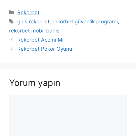
Kategoriler
Rekorbet
Etiketler
giris rekorbet
,
rekorbet güvenlik programı
,
rekorbet mobil bahis
Rekorbet Acemi Mi
Rekorbet Poker Oyunu
Yorum yapın
Yorum