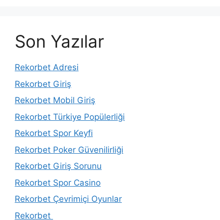
Son Yazılar
Rekorbet Adresi
Rekorbet Giriş
Rekorbet Mobil Giriş
Rekorbet Türkiye Popülerliği
Rekorbet Spor Keyfi
Rekorbet Poker Güvenilirliği
Rekorbet Giriş Sorunu
Rekorbet Spor Casino
Rekorbet Çevrimiçi Oyunlar
Rekorbet