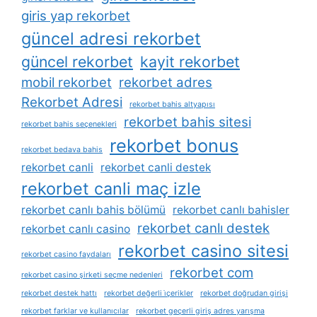
giris yap rekorbet
güncel adresi rekorbet
güncel rekorbet
kayit rekorbet
mobil rekorbet
rekorbet adres
Rekorbet Adresi
rekorbet bahis altyapısı
rekorbet bahis sitesi
rekorbet bahis seçenekleri
rekorbet bonus
rekorbet bedava bahis
rekorbet canli
rekorbet canli destek
rekorbet canli maç izle
rekorbet canlı bahis bölümü
rekorbet canlı bahisler
rekorbet canlı destek
rekorbet canlı casino
rekorbet casino sitesi
rekorbet casino faydaları
rekorbet com
rekorbet casino şirketi seçme nedenleri
rekorbet destek hattı
rekorbet değerli i̇çerikler
rekorbet doğrudan girişi
rekorbet farklar ve kullanıcılar
rekorbet geçerli giriş adres yarışma