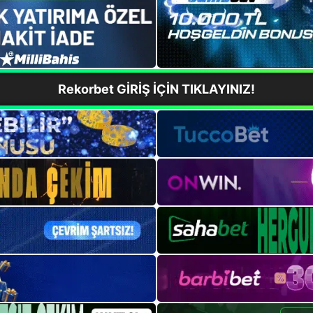
Rekorbet GİRİŞ İÇİN TIKLAYINIZ!