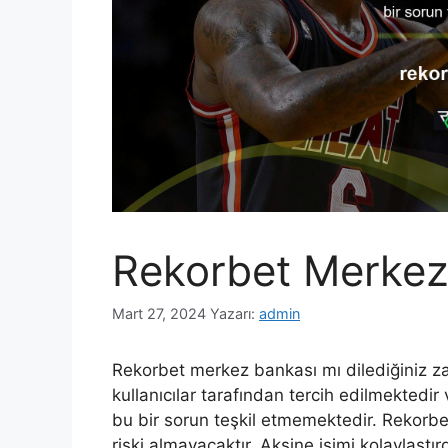
Rekorbet Merkez
Mart 27, 2024
Yazarı:
admin
Rekorbet merkez bankası mı dilediğiniz z
kullanıcılar tarafından tercih edilmektedir
bu bir sorun teşkil etmemektedir. Rekorbet 
riski almayacaktır. Aksine işimi kolaylaşt