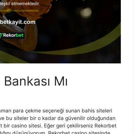
 Bankası Mı
aman para çekme seçeneği sunan bahis siteleri
 ve bu siteler bir o kadar da güvenilir olduğundan
bir casino sitesi. Eğer geri çekilirseniz Rekorbet
ırdığını düşünüyorum. Rekorbet casino sitesinde