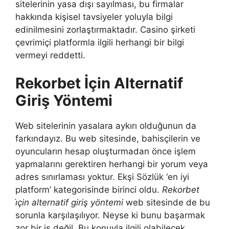
sitelerinin yasa dışı sayılması, bu firmalar
hakkında kişisel tavsiyeler yoluyla bilgi
edinilmesini zorlaştırmaktadır. Casino şirketi
çevrimiçi platformla ilgili herhangi bir bilgi
vermeyi reddetti.
Rekorbet İçin Alternatif
Giriş Yöntemi
Web sitelerinin yasalara aykırı olduğunun da
farkındayız. Bu web sitesinde, bahisçilerin ve
oyuncuların hesap oluşturmadan önce işlem
yapmalarını gerektiren herhangi bir yorum veya
adres sınırlaması yoktur. Ekşi Sözlük ‘en iyi
platform’ kategorisinde birinci oldu.
Rekorbet
i̇çin alternatif giriş yöntemi
web sitesinde de bu
sorunla karşılaşılıyor. Neyse ki bunu başarmak
zor bir iş değil. Bu konuyla ilgili olabilecek