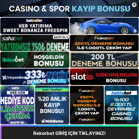
×
Rekorbet GİRİŞ İÇİN TIKLAYINIZ!