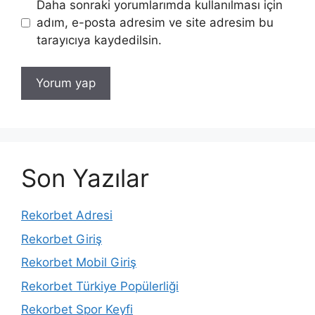
Daha sonraki yorumlarımda kullanılması için
adım, e-posta adresim ve site adresim bu
tarayıcıya kaydedilsin.
Son Yazılar
Rekorbet Adresi
Rekorbet Giriş
Rekorbet Mobil Giriş
Rekorbet Türkiye Popülerliği
Rekorbet Spor Keyfi