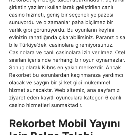
şirketin yazılımı kullanılarak geliştirilen canlı
casino hizmeti, geniş bir seçenek yelpazesi
sunuyordu ve o zamanlar paha biçilmez bir
varlık gibi görünüyordu. Bu oyunların keyfini
evinizin rahatlığında çıkarabilirsiniz. Paranız olsa
bile Türkiye’deki casinolara giremiyorsunuz.
Casinolara ve canlı casinolara izin verilmez. Otel
sınırları içerisinde herhangi bir oyun oynamazlar.
Sonuç olarak Kıbrıs en yakın merkezdir. Ancak
Rekorbet bu sorunlardan kaçınmanıza yardımcı
olacak ve saygın bir şirket gibi mükemmel
hizmet sunacaktır. Web sitemiz, ana sayfamızı
ziyaret eden kayıtlı oyunculara kategori 6 canlı
casino hizmetleri sunmaktadır.
Rekorbet Mobil Yayını