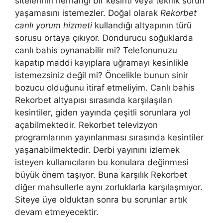
sitelerinin herhangi bir kesinti veya teknik sorun
yaşamasını istemezler. Doğal olarak
Rekorbet
canlı yorum hizmeti
kullandığı altyapının türü
sorusu ortaya çıkıyor. Dondurucu soğuklarda
canlı bahis oynanabilir mi? Telefonunuzu
kapatıp maddi kayıplara uğramayı kesinlikle
istemezsiniz değil mi? Öncelikle bunun sinir
bozucu olduğunu itiraf etmeliyim. Canlı bahis
Rekorbet altyapısı sırasında karşılaşılan
kesintiler, giden yayında çeşitli sorunlara yol
açabilmektedir. Rekorbet televizyon
programlarının yayınlanması sırasında kesintiler
yaşanabilmektedir. Derbi yayınını izlemek
isteyen kullanıcıların bu konulara değinmesi
büyük önem taşıyor. Buna karşılık Rekorbet
diğer mahsullerle aynı zorluklarla karşılaşmıyor.
Siteye üye olduktan sonra bu sorunlar artık
devam etmeyecektir.