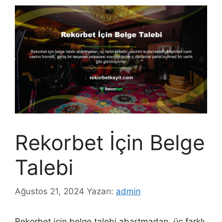
Rekorbet İçin Belge
Talebi
Ağustos 21, 2024
Yazarı:
admin
Rekorbet için belge talebi abartmadan, üç farklı