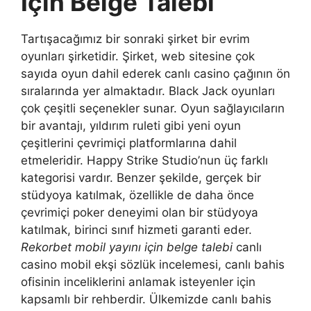
Için Belge Talebi
Tartışacağımız bir sonraki şirket bir evrim
oyunları şirketidir. Şirket, web sitesine çok
sayıda oyun dahil ederek canlı casino çağının ön
sıralarında yer almaktadır. Black Jack oyunları
çok çeşitli seçenekler sunar. Oyun sağlayıcıların
bir avantajı, yıldırım ruleti gibi yeni oyun
çeşitlerini çevrimiçi platformlarına dahil
etmeleridir. Happy Strike Studio’nun üç farklı
kategorisi vardır. Benzer şekilde, gerçek bir
stüdyoya katılmak, özellikle de daha önce
çevrimiçi poker deneyimi olan bir stüdyoya
katılmak, birinci sınıf hizmeti garanti eder.
Rekorbet mobil yayını için belge talebi
canlı
casino mobil ekşi sözlük incelemesi, canlı bahis
ofisinin inceliklerini anlamak isteyenler için
kapsamlı bir rehberdir. Ülkemizde canlı bahis