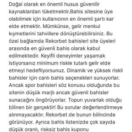
Doğal olarak en önemli husus güvenilir
kaynaklardan tüketmektir.Bahis sitesine üye
olabilmek için kullanıcının en önemli şartı kar
elde etmektir. Mümkünse, gelir menkul
kıymetlerini tahvillere dönüştürebilirsiniz. Bu
özel bağlamda Rekorbet bahisleri site üyeleri
arasında en güvenli bahis olarak kabul
edilmektedir. Keyifli deneyimler yaşamak
istiyorsanız minimum riskle tutarlı gelir elde
etmeyi hedefliyorsunuz. Dinamik ve yüksek riskli
bahisler için canlı bahis seçenekleri sunuyorlar.
Ancak spor bahisleri söz konusu olduğunda bu
sitenin düşük marjlı ancak güvenli bahisler
sunacağını öngörüyorlar. Topun yuvarlak olduğu
bilinen bir gerçektir! Bu sorular değerlendirmeye
alınmayacaktır. Rekorbet de bunun bilincinde
görünüyor. Ayrıca bahis listenizde çok sayıda
düşük oranlı, risksiz bahis kuponu