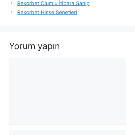
Rekorbet Olumlu İtibara Sahip
Rekorbet Hisse Senetleri
Yorum yapın
Yorum
İsim