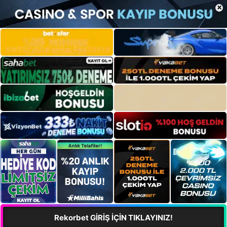
×
Rekorbet GİRİŞ İÇİN TIKLAYINIZ!