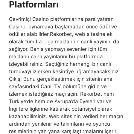
Platformları
Çevrimiçi Casino platformlarına para yatıran
Casino, oynamaya başlamadan önce ödül ve
ödüller alabilirler.Rekorbet, web sitesine ek
olarak tüm La Liga maçlarının canlı yayınını da
sağlıyor. Bahis yapmayı sevenler için tüm
maçların canlı yayınlarını bu platformda
izleyebilirsiniz. Seçtiğiniz herhangi bir canlı
turnuvayı izlerken kesintiye uğramayacaksınız.
Çıkış: Bunu gerçekleştirmek için sitenin ana
sayfasındaki Canlı TV bölümüne gidin ve
izlemek istediğiniz maçı açın. Rekorbet hem
Türkiye’de hem de Avrupa’da üyeleri var ve
İngiltere liglerine katılarak potansiyel olarak
kazanabilirsiniz. Web sitesinin verileri her maçın
ardından yenilenir ve takımların ve oyuncu
resimlerinin yan yana karşılaştırmalarını içerir.