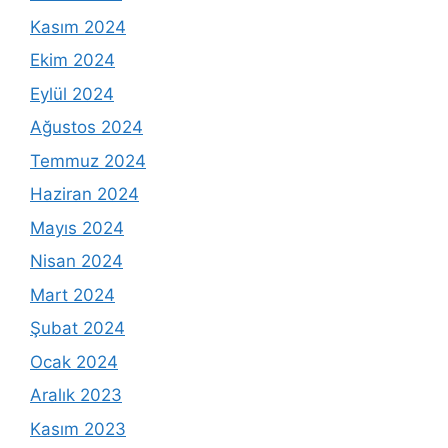
Kasım 2024
Ekim 2024
Eylül 2024
Ağustos 2024
Temmuz 2024
Haziran 2024
Mayıs 2024
Nisan 2024
Mart 2024
Şubat 2024
Ocak 2024
Aralık 2023
Kasım 2023