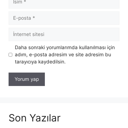
E-
posta
İnternet
sitesi
Daha sonraki yorumlarımda kullanılması için
adım, e-posta adresim ve site adresim bu
tarayıcıya kaydedilsin.
Son Yazılar