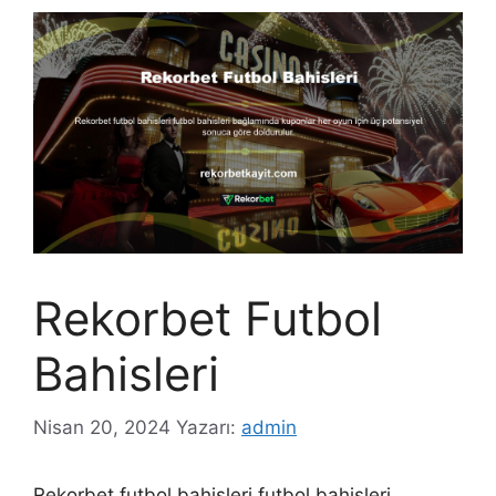
Rekorbet Futbol
Bahisleri
Nisan 20, 2024
Yazarı:
admin
Rekorbet futbol bahisleri futbol bahisleri