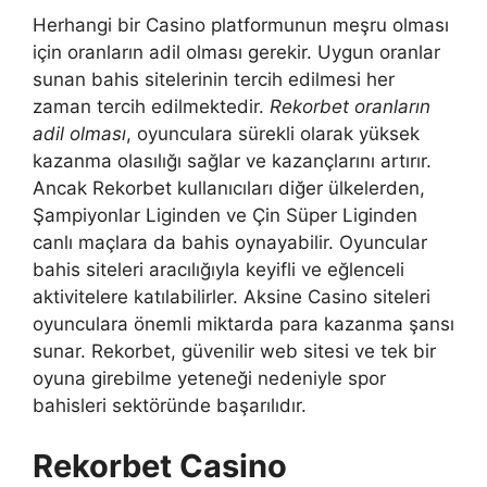
Herhangi bir Casino platformunun meşru olması
için oranların adil olması gerekir. Uygun oranlar
sunan bahis sitelerinin tercih edilmesi her
zaman tercih edilmektedir.
Rekorbet oranların
adil olması
, oyunculara sürekli olarak yüksek
kazanma olasılığı sağlar ve kazançlarını artırır.
Ancak Rekorbet kullanıcıları diğer ülkelerden,
Şampiyonlar Liginden ve Çin Süper Liginden
canlı maçlara da bahis oynayabilir. Oyuncular
bahis siteleri aracılığıyla keyifli ve eğlenceli
aktivitelere katılabilirler. Aksine Casino siteleri
oyunculara önemli miktarda para kazanma şansı
sunar. Rekorbet, güvenilir web sitesi ve tek bir
oyuna girebilme yeteneği nedeniyle spor
bahisleri sektöründe başarılıdır.
Rekorbet Casino