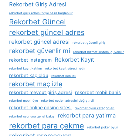
Rekorbet Giriş Adresi
rekorbet giriş adresi tv’ye nasıl bağlanılır
Rekorbet Güncel
rekorbet güncel adres
rekorbet güncel adresi
rekorbet güvenli giriş
rekorbet güvenlir mi
rekorbet hizmet sistemi güvenilir
Rekorbet Kayıt
rekorbet instagram
rekorbet kayıt katılım
rekorbet kayıt süreci nedir
rekorbet kaç oldu
rekorbet konusu
rekorbet maç izle
rekorbet mevcut giriş adresi
rekorbet mobil bahis
rekorbet mobil üye
rekorbet neden adresini değiştirdi
rekorbet online casino sitesi
rekorbet oyun kategorileri
rekorbet para yatirma
rekorbet oyununa genel bakış
rekorbet para çekme
rekorbet poker oyun
rekorbet promosyon