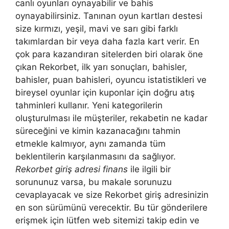
canlı oyunları oynayabilir ve bahis
oynayabilirsiniz. Tanınan oyun kartları destesi
size kırmızı, yeşil, mavi ve sarı gibi farklı
takımlardan bir veya daha fazla kart verir. En
çok para kazandıran sitelerden biri olarak öne
çıkan Rekorbet, ilk yarı sonuçları, bahisler,
bahisler, puan bahisleri, oyuncu istatistikleri ve
bireysel oyunlar için kuponlar için doğru atış
tahminleri kullanır. Yeni kategorilerin
oluşturulması ile müşteriler, rekabetin ne kadar
süreceğini ve kimin kazanacağını tahmin
etmekle kalmıyor, aynı zamanda tüm
beklentilerin karşılanmasını da sağlıyor.
Rekorbet giriş adresi finans
ile ilgili bir
sorununuz varsa, bu makale sorunuzu
cevaplayacak ve size Rekorbet giriş adresinizin
en son sürümünü verecektir. Bu tür gönderilere
erişmek için lütfen web sitemizi takip edin ve