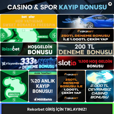
×
Rekorbet GİRİŞ İÇİN TIKLAYINIZ!