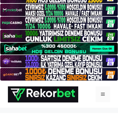
İçeriğe
atla
Menü