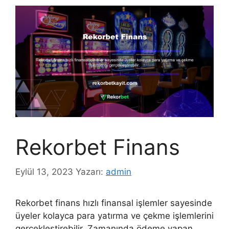
Rekorbet Finans
Eylül 13, 2023
Yazarı:
admin
Rekorbet finans hızlı finansal işlemler sayesinde
üyeler kolayca para yatırma ve çekme işlemlerini
gerçekleştirebilir. Zamanında ödeme yapan