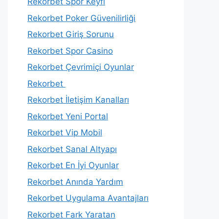
Rekorbet Spor Keyfi
Rekorbet Poker Güvenilirliği
Rekorbet Giriş Sorunu
Rekorbet Spor Casino
Rekorbet Çevrimiçi Oyunlar
Rekorbet
Rekorbet İletişim Kanalları
Rekorbet Yeni Portal
Rekorbet Vip Mobil
Rekorbet Sanal Altyapı
Rekorbet En İyi Oyunlar
Rekorbet Anında Yardım
Rekorbet Uygulama Avantajları
Rekorbet Fark Yaratan