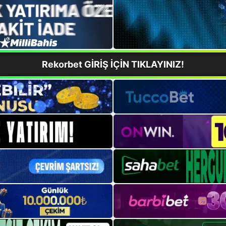
Rekorbet GİRİŞ İÇİN TIKLAYINIZ!