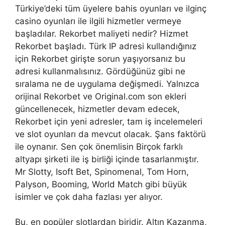
Türkiye’deki tüm üyelere bahis oyunları ve ilginç
casino oyunları ile ilgili hizmetler vermeye
başladılar. Rekorbet maliyeti nedir? Hizmet
Rekorbet başladı. Türk IP adresi kullandığınız
için Rekorbet girişte sorun yaşıyorsanız bu
adresi kullanmalısınız. Gördüğünüz gibi ne
sıralama ne de uygulama değişmedi. Yalnızca
orijinal Rekorbet ve Original.com son ekleri
güncellenecek, hizmetler devam edecek,
Rekorbet için yeni adresler, tam iş incelemeleri
ve slot oyunları da mevcut olacak. Şans faktörü
ile oynanır. Sen çok önemlisin Birçok farklı
altyapı şirketi ile iş birliği içinde tasarlanmıştır.
Mr Slotty, Isoft Bet, Spinomenal, Tom Horn,
Palyson, Booming, World Match gibi büyük
isimler ve çok daha fazlası yer alıyor.
Bu, en popüler slotlardan biridir. Altın Kazanma,