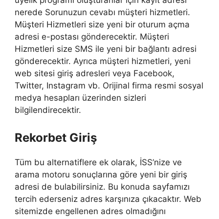
üyelik programı oluşturanlar için kayıt adresi
nerede Sorunuzun cevabı müşteri hizmetleri.
Müşteri Hizmetleri size yeni bir oturum açma
adresi e-postası gönderecektir. Müşteri
Hizmetleri size SMS ile yeni bir bağlantı adresi
gönderecektir. Ayrıca müşteri hizmetleri, yeni
web sitesi giriş adresleri veya Facebook,
Twitter, Instagram vb. Orijinal firma resmi sosyal
medya hesapları üzerinden sizleri
bilgilendirecektir.
Rekorbet Giriş
Tüm bu alternatiflere ek olarak, İSS’nize ve
arama motoru sonuçlarına göre yeni bir giriş
adresi de bulabilirsiniz. Bu konuda sayfamızı
tercih ederseniz adres karşınıza çıkacaktır. Web
sitemizde engellenen adres olmadığını