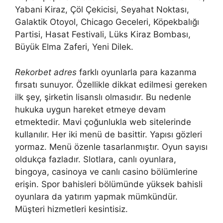
Yabani Kiraz, Çöl Çekicisi, Seyahat Noktası,
Galaktik Otoyol, Chicago Geceleri, Köpekbalığı
Partisi, Hasat Festivali, Lüks Kiraz Bombası,
Büyük Elma Zaferi, Yeni Dilek.
Rekorbet adres
farklı oyunlarla para kazanma
fırsatı sunuyor. Özellikle dikkat edilmesi gereken
ilk şey, şirketin lisanslı olmasıdır. Bu nedenle
hukuka uygun hareket etmeye devam
etmektedir. Mavi çoğunlukla web sitelerinde
kullanılır. Her iki menü de basittir. Yapısı gözleri
yormaz. Menü özenle tasarlanmıştır. Oyun sayısı
oldukça fazladır. Slotlara, canlı oyunlara,
bingoya, casinoya ve canlı casino bölümlerine
erişin. Spor bahisleri bölümünde yüksek bahisli
oyunlara da yatırım yapmak mümkündür.
Müşteri hizmetleri kesintisiz.