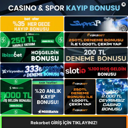
×
Rekorbet GİRİŞ İÇİN TIKLAYINIZ!