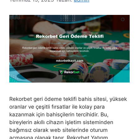
Rekorbet geri ödeme teklifi bahis sitesi, yüksek
oranlar ve çeşitli fırsatlar ile kolay para
kazanmak için bahisçilerin tercihidir. Bu,
bireylerin akıllı cihazın işletim sisteminden
bağımsız olarak web sitelerinde oturum
açmasına olanak tanır. Rekorbet Yatırım