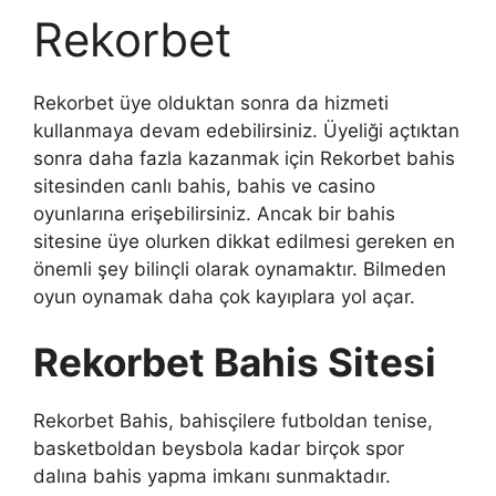
Rekorbet
Rekorbet üye olduktan sonra da hizmeti
kullanmaya devam edebilirsiniz. Üyeliği açtıktan
sonra daha fazla kazanmak için Rekorbet bahis
sitesinden canlı bahis, bahis ve casino
oyunlarına erişebilirsiniz. Ancak bir bahis
sitesine üye olurken dikkat edilmesi gereken en
önemli şey bilinçli olarak oynamaktır. Bilmeden
oyun oynamak daha çok kayıplara yol açar.
Rekorbet Bahis Sitesi
Rekorbet Bahis, bahisçilere futboldan tenise,
basketboldan beysbola kadar birçok spor
dalına bahis yapma imkanı sunmaktadır.