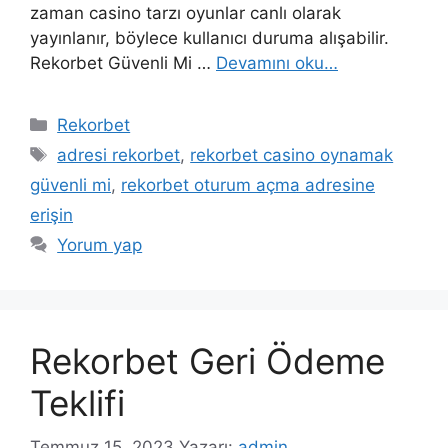
zaman casino tarzı oyunlar canlı olarak
yayınlanır, böylece kullanıcı duruma alışabilir.
Rekorbet Güvenli Mi …
Devamını oku…
Kategoriler
Rekorbet
Etiketler
adresi rekorbet
,
rekorbet casino oynamak
güvenli mi
,
rekorbet oturum açma adresine
erişin
Yorum yap
Rekorbet Geri Ödeme
Teklifi
Temmuz 15, 2023
Yazarı:
admin