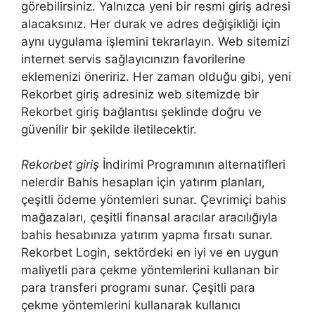
görebilirsiniz. Yalnızca yeni bir resmi giriş adresi
alacaksınız. Her durak ve adres değişikliği için
aynı uygulama işlemini tekrarlayın. Web sitemizi
internet servis sağlayıcınızın favorilerine
eklemenizi öneririz. Her zaman olduğu gibi, yeni
Rekorbet giriş adresiniz web sitemizde bir
Rekorbet giriş bağlantısı şeklinde doğru ve
güvenilir bir şekilde iletilecektir.
Rekorbet giriş
İndirimi Programının alternatifleri
nelerdir Bahis hesapları için yatırım planları,
çeşitli ödeme yöntemleri sunar. Çevrimiçi bahis
mağazaları, çeşitli finansal aracılar aracılığıyla
bahis hesabınıza yatırım yapma fırsatı sunar.
Rekorbet Login, sektördeki en iyi ve en uygun
maliyetli para çekme yöntemlerini kullanan bir
para transferi programı sunar. Çeşitli para
çekme yöntemlerini kullanarak kullanıcı