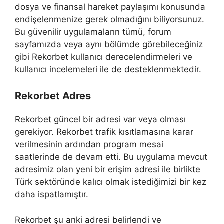
dosya ve finansal hareket paylaşımı konusunda
endişelenmenize gerek olmadığını biliyorsunuz.
Bu güvenilir uygulamaların tümü, forum
sayfamızda veya aynı bölümde görebileceğiniz
gibi Rekorbet kullanıcı derecelendirmeleri ve
kullanıcı incelemeleri ile de desteklenmektedir.
Rekorbet Adres
Rekorbet güncel bir adresi var veya olması
gerekiyor. Rekorbet trafik kısıtlamasına karar
verilmesinin ardından program mesai
saatlerinde de devam etti. Bu uygulama mevcut
adresimiz olan yeni bir erişim adresi ile birlikte
Türk sektöründe kalıcı olmak istediğimizi bir kez
daha ispatlamıştır.
Rekorbet şu anki adresi belirlendi ve