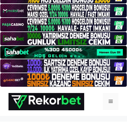
İçeriğe
atla
Menü