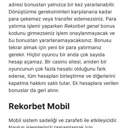
adresi bonustan yalnızca bir kez yararlanabilir.
Dönüştürme gereksinimleri karşılanana kadar
para çekemez veya transfer edemezsiniz. Para
yatırma işlemi yaparken
Rekorbet genel
bonus
kodunu girmezseniz işlem onaylanmayacak ve
bu bonustan yararlanamayacaksınız. Bonusu
tekrar almak için yeni bir para yatırmanız
gerekir. Hiçbir oyuncu bir anda çok sayıda
hesap açamaz. Bir casino sitesi, aniden bir
oyuncunun çok fazla hesabı olduğunu fark
ederse, tüm hesapları birleştirme ve diğerlerini
kapatma hakkını saklı tutar. Ek hesaplara verilen
bonuslar da geri alınır.
Rekorbet Mobil
Mobil sistem sadeliği ve zarafeti ile etkileyicidir.
Navlun işlemlerinizi tamamlamak için