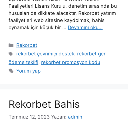
Faaliyetleri Lisans Kurulu, denetim sırasında bu
hususları da dikkate alacaktır. Rekorbet yatırım
faaliyetleri web sitesine kaydolmak, bahis
oynamak için küçük bir …
Devamını oku…
Kategoriler
Rekorbet
Etiketler
rekorbet çevrimiçi destek
,
rekorbet geri
ödeme teklifi
,
rekorbet promosyon kodu
Yorum yap
Rekorbet Bahis
Temmuz 12, 2023
Yazarı:
admin