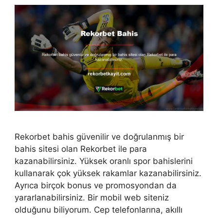
Rekorbet bahis güvenilir ve doğrulanmış bir
bahis sitesi olan Rekorbet ile para
kazanabilirsiniz. Yüksek oranlı spor bahislerini
kullanarak çok yüksek rakamlar kazanabilirsiniz.
Ayrıca birçok bonus ve promosyondan da
yararlanabilirsiniz. Bir mobil web siteniz
olduğunu biliyorum. Cep telefonlarına, akıllı